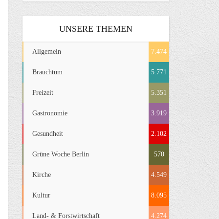
UNSERE THEMEN
Allgemein
7.474
Brauchtum
5.771
Freizeit
5.351
Gastronomie
3.919
Gesundheit
2.102
Grüne Woche Berlin
570
Kirche
4.549
Kultur
8.095
Land- & Forstwirtschaft
4.274