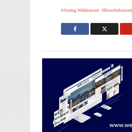
Atzing-Wildenwart
Benefizkonzer