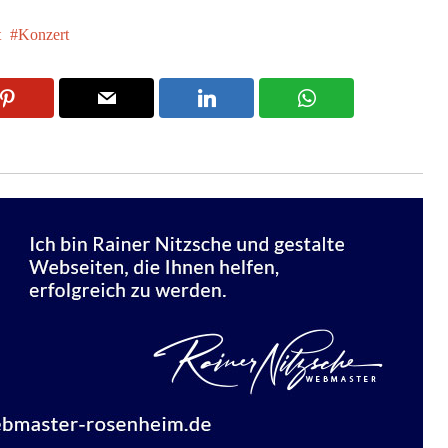
t
Konzert