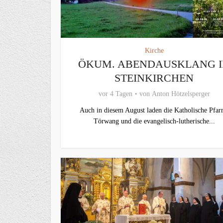
Kirche
ÖKUM. ABENDAUSKLANG 
STEINKIRCHEN
vor 4 Tagen
von
Anton Hötzelsperger
Auch in diesem August laden die Katholische Pfarr
Törwang und die evangelisch‑lutherische...