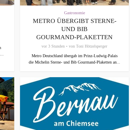
Gastronomie
METRO ÜBERGIBT STERNE-
UND BIB
GOURMAND‑PLAKETTEN
vor 3 Stunden
von
Toni Hötzelsperger
n
...
Metro Deutschland übergab im Prinz-Ludwig-Palais
die Michelin Sterne- und Bib Gourmand-Plaketten an...