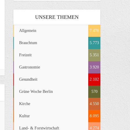
UNSERE THEMEN
Allgemein
7.476
Brauchtum
5.773
Freizeit
5.351
Gastronomie
3.920
Gesundheit
2.102
Grüne Woche Berlin
570
Kirche
4.550
Kultur
8.095
Land- & Forstwirtschaft
4.274