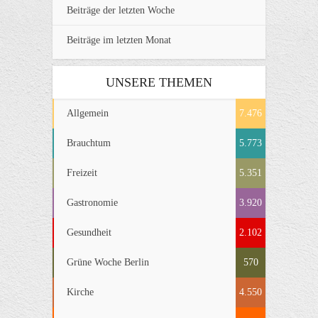
Beiträge der letzten Woche
Beiträge im letzten Monat
UNSERE THEMEN
Allgemein
7.476
Brauchtum
5.773
Freizeit
5.351
Gastronomie
3.920
Gesundheit
2.102
Grüne Woche Berlin
570
Kirche
4.550