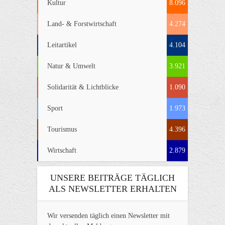
Kultur
8.096
Land- & Forstwirtschaft
4.274
Leitartikel
4.104
Natur & Umwelt
3.921
Solidarität & Lichtblicke
1.090
Sport
1.973
Tourismus
4.396
Wirtschaft
2.879
UNSERE BEITRÄGE TÄGLICH
ALS NEWSLETTER ERHALTEN
Wir versenden täglich einen Newsletter mit