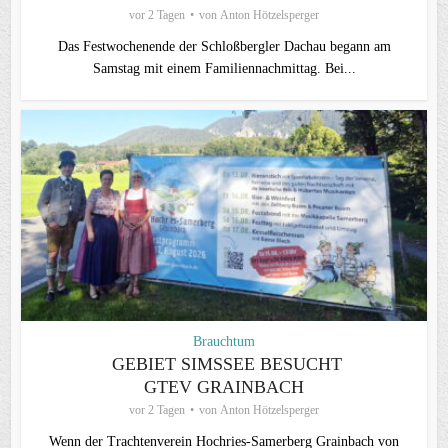
vor 2 Tagen
von
Anton Hötzelsperger
Das Festwochenende der Schloßbergler Dachau begann am
Samstag mit einem Familiennachmittag. Bei...
Brauchtum
GEBIET SIMSSEE BESUCHT
GTEV GRAINBACH
vor 2 Tagen
von
Anton Hötzelsperger
Wenn der Trachtenverein Hochries-Samerberg Grainbach von