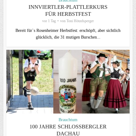
Brauchtum
INNVIERTLER-PLATTLERKURS
FÜR HERBSTFEST
vor 1 Tag
von
Toni Hötzelsperger
Bereit für`s Rosenheimer Herbstfest: erschöpft, aber sichtlich
glücklich, die 31 mutigen Burschen...
Brauchtum
100 JAHRE SCHLOSSBERGLER D
ACHAU