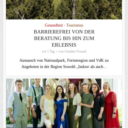
Gesundheit
Tourismus
•
BARRIEREFREI VON DER
BERATUNG BIS HIN ZUM
ERLEBNIS
vor 1 Tag
von
Günther Freund
Austausch von Nationalpark, Ferienregion und VdK zu
Angeboten in der Region Sowohl „Indoor als auch...