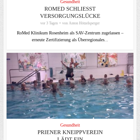
Gesundheit
ROMED SCHLIESST V
ERSORGUNGSLÜCKE
vor 3 Tagen
von
Anton Hötzelsperger
RoMed Klinikum Rosenheim als SAV-Zentrum zugelassen –
erneute Zertifizierung als Überregionales...
Gesundheit
PRIENER KNEIPPVEREIN
LÄDT EIN