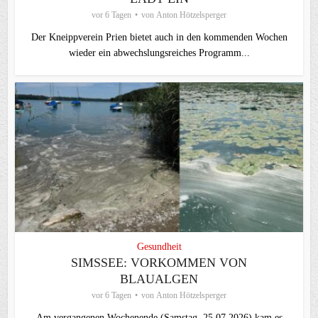
vor 6 Tagen
von
Anton Hötzelsperger
Der Kneippverein Prien bietet auch in den kommenden Wochen
wieder ein abwechslungsreiches Programm...
Gesundheit
SIMSSEE: VORKOMMEN VON
BLAUALGEN
vor 6 Tagen
von
Anton Hötzelsperger
Am vergangenen Wochenende (Samstag, 25.07.2026) kam es