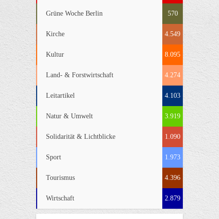
Grüne Woche Berlin
570
Kirche
4.549
Kultur
8.095
Land- & Forstwirtschaft
4.274
Leitartikel
4.103
Natur & Umwelt
3.919
Solidarität & Lichtblicke
1.090
Sport
1.973
Tourismus
4.396
Wirtschaft
2.879