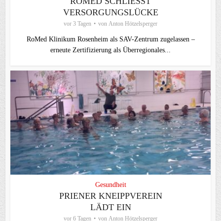
ROMED SCHLIESST V
ERSORGUNGSLÜCKE
vor 3 Tagen
von
Anton Hötzelsperger
RoMed Klinikum Rosenheim als SAV-Zentrum zugelassen –
erneute Zertifizierung als Überregionales...
Gesundheit
PRIENER KNEIPPVEREIN
LÄDT EIN
vor 6 Tagen
von
Anton Hötzelsperger