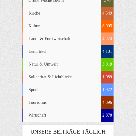
Grüne Woche Berlin
570
Kirche
4.549
Kultur
8.095
Land- & Forstwirtschaft
4.274
Leitartikel
4.101
Natur & Umwelt
3.918
Solidarität & Lichtblicke
1.089
Sport
1.972
Tourismus
4.396
Wirtschaft
2.878
UNSERE BEITRÄGE TÄGLICH