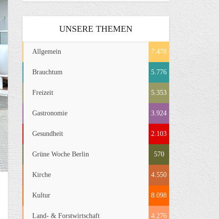
UNSERE THEMEN
Allgemein
7.478
Brauchtum
5.776
Freizeit
5.353
Gastronomie
3.924
Gesundheit
2.103
Grüne Woche Berlin
570
Kirche
4.550
Kultur
8.098
Land- & Forstwirtschaft
4.276