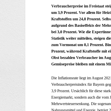
Verbraucherpreise im Freistaat ste
um 3,9 Prozent. Vor allem für Heizö
Kraftstoffen um 24,8 Prozent. Selbst
aufgrund des Basiseffekts der Meh
bei 3,0 Prozent. Wie die Expertin
Statistik weiter mitteilen, steigen
zum Vormonat um 0,1 Prozent. Binne
Prozent, während Kraftstoffe mit e
Obst bezahlen Verbraucher im Augu
Gemüsepreise bleiben mit einem Mi
Die Inflationsrate liegt im August 20
Verbraucherpreisindex für Bayern ge
3,9 Prozent. Ursächlich für diese sta
Energiemarkt, sondern auch die vom J
Mehrwertsteuersenkung. Die sogenannt
Nahrungsmittel und Energie, beträgt 2