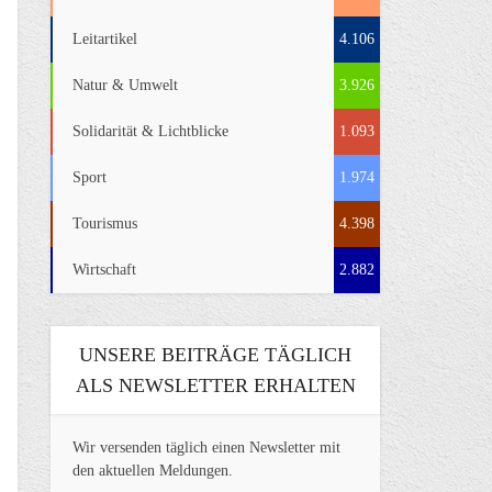
Leitartikel
4.106
Natur & Umwelt
3.926
Solidarität & Lichtblicke
1.093
Sport
1.974
Tourismus
4.398
Wirtschaft
2.882
UNSERE BEITRÄGE TÄGLICH
ALS NEWSLETTER ERHALTEN
Wir versenden täglich einen Newsletter mit
den aktuellen Meldungen.