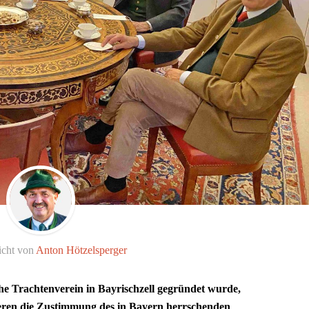
icht von
Anton Hötzelsperger
che Trachtenverein in Bayrischzell gegründet wurde,
eren die Zustimmung des in Bayern herrschenden