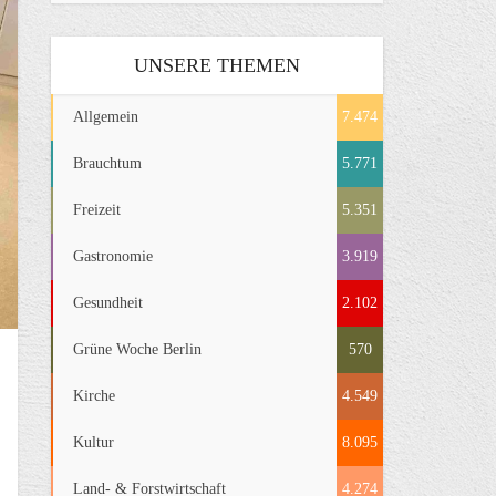
UNSERE THEMEN
Allgemein
7.474
Brauchtum
5.771
Freizeit
5.351
Gastronomie
3.919
Gesundheit
2.102
Grüne Woche Berlin
570
Kirche
4.549
Kultur
8.095
Land- & Forstwirtschaft
4.274