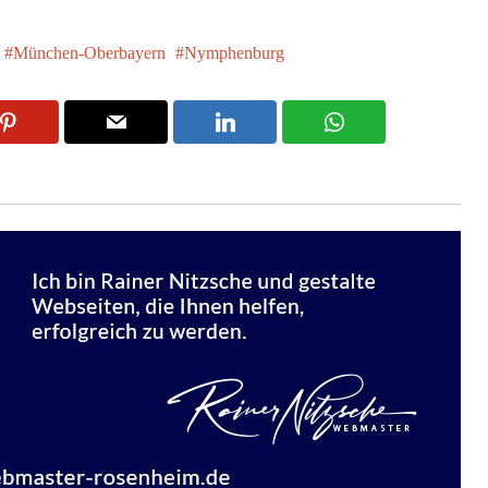
München-Oberbayern
Nymphenburg