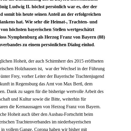
nig Ludwig II. höchst persönlich war es, der der
omit bis heute seinen Anteil an der erfolgreichen
ankens hat. Wie sehr die Heimat-, Trachten- und
von höchsten bayerischen Stellen wertgeschätzt
chloss Nymphenburg als Herzog Franz von Bayern (88)
nverbandes zu einem persönlichen Dialog einlud
.
glichen Hoheit, der auch Schirmherr des 2015 eröffneten
rischen Holzhausen ist, war der Wechsel in der Führung
nter Frey, vorher Leiter der Bayerische Trachtenjugend
kunft in Regensburg das Amt von Max Bertl, dem
. Dank zu sagen für die bisherige wertvolle Arbeit des
chaft und Kultur sowie die Bitte, weiterhin für
 waren die Kernaussagen von Herzog Franz von Bayern.
gliche Hoheit auch über den Ausbau-Fortschritt beim
erischen Trachtenverbandes im niederbayerischen
in vollem Gange, Corona haben wir bisher mit