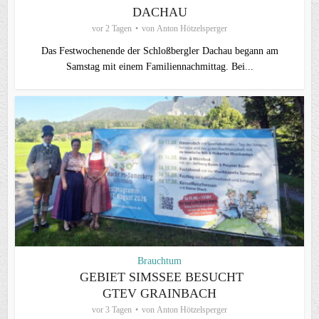
ACHAU
vor 2 Tagen
von
Anton Hötzelsperger
Das Festwochenende der Schloßbergler Dachau begann am
Samstag mit einem Familiennachmittag. Bei...
Brauchtum
GEBIET SIMSSEE BESUCHT
GTEV GRAINBACH
vor 3 Tagen
von
Anton Hötzelsperger