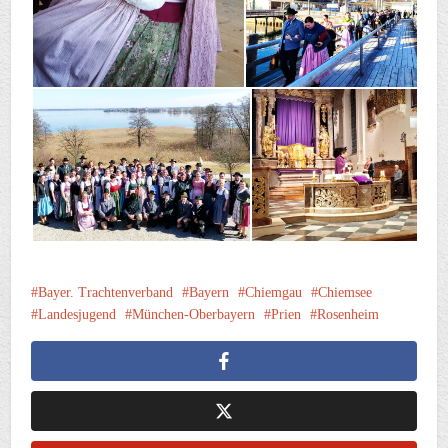
Bayer. Trachtenverband
Bayern
Chiemgau
Chiemsee
Landesjugend
München-Oberbayern
Prien
Rosenheim