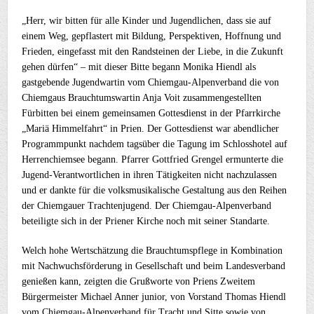
„Herr, wir bitten für alle Kinder und Jugendlichen, dass sie auf
einem Weg, gepflastert mit Bildung, Perspektiven, Hoffnung und
Frieden, eingefasst mit den Randsteinen der Liebe, in die Zukunft
gehen dürfen“ – mit dieser Bitte begann Monika Hiendl als
gastgebende Jugendwartin vom Chiemgau-Alpenverband die von
Chiemgaus Brauchtumswartin Anja Voit zusammengestellten
Fürbitten bei einem gemeinsamen Gottesdienst in der Pfarrkirche
„Mariä Himmelfahrt“ in Prien. Der Gottesdienst war abendlicher
Programmpunkt nachdem tagsüber die Tagung im Schlosshotel auf
Herrenchiemsee begann. Pfarrer Gottfried Grengel ermunterte die
Jugend-Verantwortlichen in ihren Tätigkeiten nicht nachzulassen
und er dankte für die volksmusikalische Gestaltung aus den Reihen
der Chiemgauer Trachtenjugend. Der Chiemgau-Alpenverband
beteiligte sich in der Priener Kirche noch mit seiner Standarte.
Welch hohe Wertschätzung die Brauchtumspflege in Kombination
mit Nachwuchsförderung in Gesellschaft und beim Landesverband
genießen kann, zeigten die Grußworte von Priens Zweitem
Bürgermeister Michael Anner junior, von Vorstand Thomas Hiendl
vom Chiemgau-Alpenverband für Tracht und Sitte sowie von