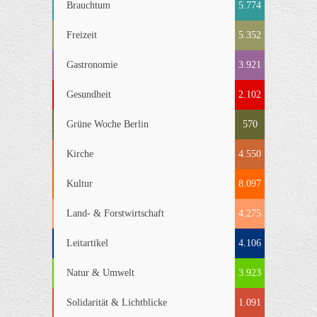
Brauchtum
5.774
Freizeit
5.352
Gastronomie
3.921
Gesundheit
2.102
Grüne Woche Berlin
570
Kirche
4.550
Kultur
8.097
Land- & Forstwirtschaft
4.275
Leitartikel
4.106
Natur & Umwelt
3.923
Solidarität & Lichtblicke
1.091