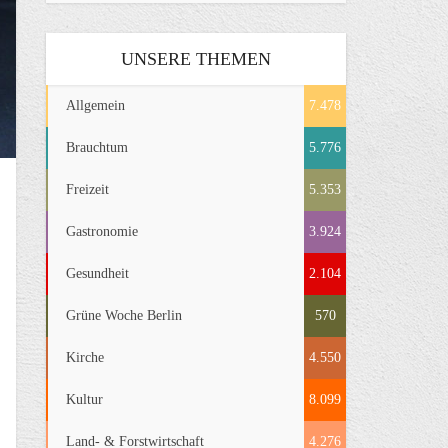
UNSERE THEMEN
Allgemein
7.478
Brauchtum
5.776
Freizeit
5.353
Gastronomie
3.924
Gesundheit
2.104
Grüne Woche Berlin
570
Kirche
4.550
Kultur
8.099
Land- & Forstwirtschaft
4.276