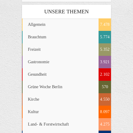
UNSERE THEMEN
Allgemein
7.478
Brauchtum
5.774
Freizeit
5.352
Gastronomie
3.921
Gesundheit
2.102
Grüne Woche Berlin
570
Kirche
4.550
Kultur
8.097
Land- & Forstwirtschaft
4.275