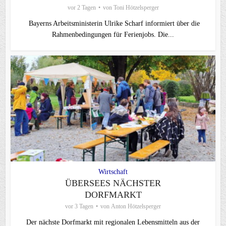
vor 2 Tagen
von
Toni Hötzelsperger
Bayerns Arbeitsministerin Ulrike Scharf informiert über die
Rahmenbedingungen für Ferienjobs. Die...
Wirtschaft
ÜBERSEES NÄCHSTER
DORFMARKT
vor 3 Tagen
von
Anton Hötzelsperger
Der nächste Dorfmarkt mit regionalen Lebensmitteln aus der