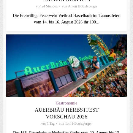
vor 24 Stunden
von
Anton Hötzelsperger
Die Freiwillige Feuerwehr Weilrod-Hasselbach im Taunus feiert
vom 14. bis 16. August 2026 ihr 100...
Gastronomie
AUERBRÄU HERBSTFEST
VORSCHAU 2026
vor 1 Tag
von
Toni Hötzelsperger
Das 165. Rosenheimer Herbstfest findet vom 29. August bis 13.