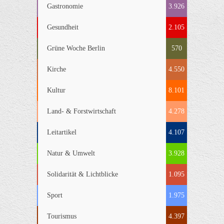
Gastronomie
3.926
Gesundheit
2.105
Grüne Woche Berlin
570
Kirche
4.550
Kultur
8.101
Land- & Forstwirtschaft
4.278
Leitartikel
4.107
Natur & Umwelt
3.928
Solidarität & Lichtblicke
1.095
Sport
1.975
Tourismus
4.397