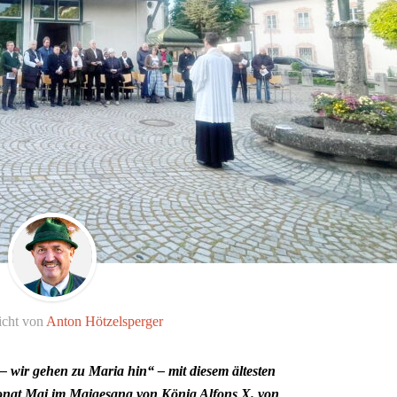
icht von
Anton Hötzelsperger
 wir gehen zu Maria hin“ – mit diesem ältesten
nat Mai im Maigesang von König Alfons X. von