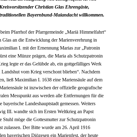
Kreisvorsitzender Christian Glas Ehrengäste,
r traditionellen Bayernbund-Maiandacht willkommen.
 beim Pfarrhof der Pfarrgemeinde „Mariä Himmelfahrt“
an Glas an die Entwicklung der Marienverehrung in
Maximilian I. mit der Ernennung Marias zur „Patronin
ürst eine Münze prägen, die Maria als Schutzpatronin
ieg legte er das Gelübde ab, ein gottgefälliges Werk
nd Landshut vom Krieg verschont blieben“. Nachdem
en, ließ Maximilian I. 1638 eine Mariensäule auf dem
ariensäule ist inzwischen der offizielle geografische
ralen Messpunkt aus werden alle Entfernungen für die
e bayerische Landeshauptstadt gemessen. Weiters
g III. wandte sich im Ersten Weltkrieg an Papst
ge Stuhl möge die Gottesmutter zur Schutzpatronin
st zulassen. Der Bitte wurde am 26. April 1916
llen bayerischen Diözesen ein Marienfest, der heute