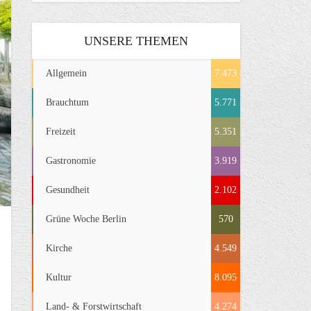
UNSERE THEMEN
Allgemein
7.473
Brauchtum
5.771
Freizeit
5.351
Gastronomie
3.919
Gesundheit
2.102
Grüne Woche Berlin
570
Kirche
4.549
Kultur
8.095
Land- & Forstwirtschaft
4.274