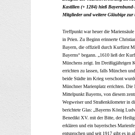
Kastilien (+ 1284) hieß Bayernbund-
Mitglieder und weitere Gläubige zu
Treffpunkt war heuer die Mariensäule
in Prien. Zu Beginn erinnerte Christi
Bayern, die offiziell durch Kurfürst 
Bayerns“ begann. „1610 ließ der Kurf
Münchens zeigt. Im Dreißigjährigen Kr
errichten zu lassen, falls München u
beide Städte im Krieg verschont wurd
Münchner Marienplatz errichten. Die M
Mittelpunkt Bayerns, von diesem zent
Wegweiser und Straßenkilometer in di
berichtete Glas: „Bayerns König Ludwi
Benedikt XV. mit der Bitte, der Heili
erklären und ein bayerisches Marienfe
entsprochen und seit 1917 gibt es in a