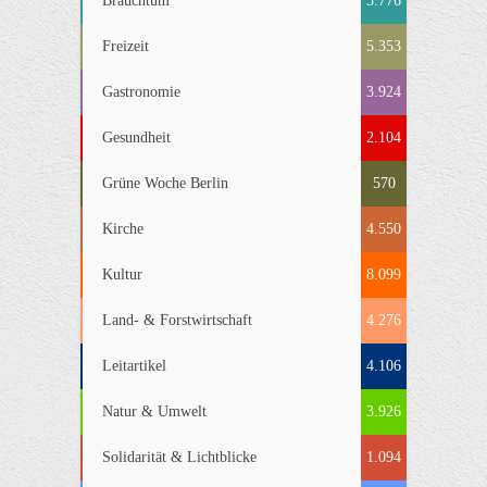
Brauchtum
5.776
Freizeit
5.353
Gastronomie
3.924
Gesundheit
2.104
Grüne Woche Berlin
570
Kirche
4.550
Kultur
8.099
Land- & Forstwirtschaft
4.276
Leitartikel
4.106
Natur & Umwelt
3.926
Solidarität & Lichtblicke
1.094