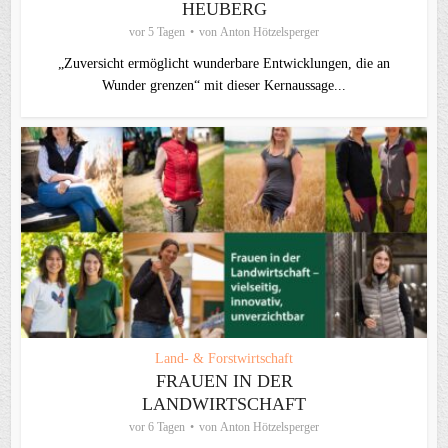
HEUBERG
vor 5 Tagen
von
Anton Hötzelsperger
„Zuversicht ermöglicht wunderbare Entwicklungen, die an
Wunder grenzen“ mit dieser Kernaussage...
Land- & Forstwirtschaft
FRAUEN IN DER
LANDWIRTSCHAFT
vor 6 Tagen
von
Anton Hötzelsperger