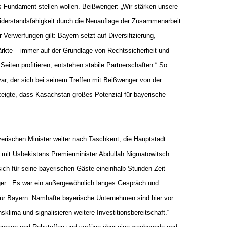
s Fundament stellen wollen. Beißwenger: „Wir stärken unsere
Widerstandsfähigkeit durch die Neuauflage der Zusammenarbeit
 Verwerfungen gilt: Bayern setzt auf Diversifizierung,
ärkte – immer auf der Grundlage von Rechtssicherheit und
eiten profitieren, entstehen stabile Partnerschaften.“ So
r, der sich bei seinem Treffen mit Beißwenger von der
zeigte, dass Kasachstan großes Potenzial für bayerische
yerischen Minister weiter nach Taschkent, die Hauptstadt
n mit Usbekistans Premierminister Abdullah Nigmatowitsch
ch für seine bayerischen Gäste eineinhalb Stunden Zeit –
er: „Es war ein außergewöhnlich langes Gespräch und
r Bayern. Namhafte bayerische Unternehmen sind hier vor
nsklima und signalisieren weitere Investitionsbereitschaft.“