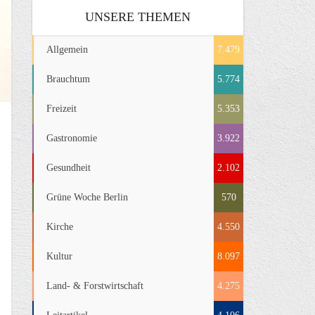
UNSERE THEMEN
Allgemein
7.479
Brauchtum
5.774
Freizeit
5.353
Gastronomie
3.922
Gesundheit
2.102
Grüne Woche Berlin
570
Kirche
4.550
Kultur
8.097
Land- & Forstwirtschaft
4.275