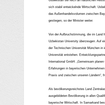
Usbekistan sei reich an natürlichen Res
sich stabil entwickelnde Wirtschaft. Usb
das Außenhandelsvolumen zwischen Bayer
gestiegen, so der Minister weiter.
Von der Aufbruchstimmung, die im Land 
Uzbekistan University überzeugen. Auf ein
der Technischen Universität München in 
Universität entstehen. Entwicklungspart
International GmbH. „Gemeinsam planen wi
Erfahrungen in bayerischen Unternehmen 
Praxis und zwischen unseren Ländern“, fr
Als bevölkerungsreichstes Land Zentralas
ausgebildeten Bevölkerung in allen Qualif
bayerische Wirtschaft. In Samarkand besu