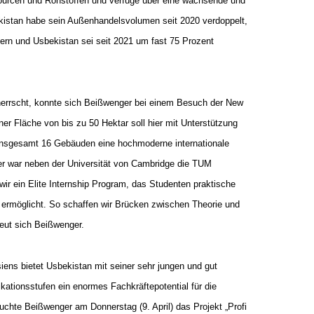
sourcen und Rohstoffen und verfüge über eine wachsende und
ekistan habe sein Außenhandelsvolumen seit 2020 verdoppelt,
n und Usbekistan sei seit 2021 um fast 75 Prozent
herrscht, konnte sich Beißwenger bei einem Besuch der New
er Fläche von bis zu 50 Hektar soll hier mit Unterstützung
insgesamt 16 Gebäuden eine hochmoderne internationale
ner war neben der Universität von Cambridge die TUM
r ein Elite Internship Program, das Studenten praktische
ermöglicht. So schaffen wir Brücken zwischen Theorie und
eut sich Beißwenger.
iens bietet Usbekistan mit seiner sehr jungen und gut
ikationsstufen ein enormes Fachkräftepotential für die
chte Beißwenger am Donnerstag (9. April) das Projekt „Profi