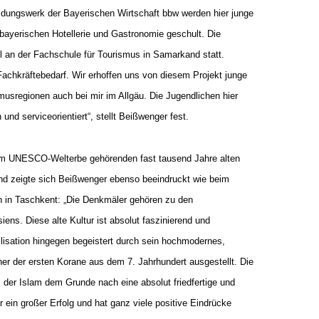
dungswerk der Bayerischen Wirtschaft bbw werden hier junge
 bayerischen Hotellerie und Gastronomie geschult. Die
el an der Fachschule für Tourismus in Samarkand statt.
achkräftebedarf. Wir erhoffen uns von diesem Projekt junge
musregionen auch bei mir im Allgäu. Die Jugendlichen hier
 und serviceorientiert“, stellt Beißwenger fest.
um UNESCO-Welterbe gehörenden fast tausend Jahre alten
nd zeigte sich Beißwenger ebenso beeindruckt wie beim
n in Taschkent: „Die Denkmäler gehören zu den
iens. Diese alte Kultur ist absolut faszinierend und
lisation hingegen begeistert durch sein hochmodernes,
ner der ersten Korane aus dem 7. Jahrhundert ausgestellt. Die
s der Islam dem Grunde nach eine absolut friedfertige und
r ein großer Erfolg und hat ganz viele positive Eindrücke