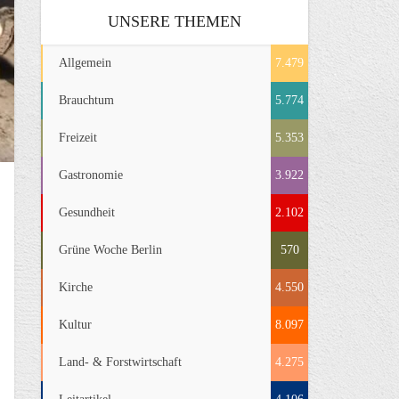
UNSERE THEMEN
Allgemein
7.479
Brauchtum
5.774
Freizeit
5.353
Gastronomie
3.922
Gesundheit
2.102
Grüne Woche Berlin
570
Kirche
4.550
Kultur
8.097
Land- & Forstwirtschaft
4.275