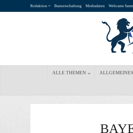
Redaktion
Bannerschaltung
Mediadaten
Webcams Same
ALLE THEMEN
ALLGEMEINE
BAYE