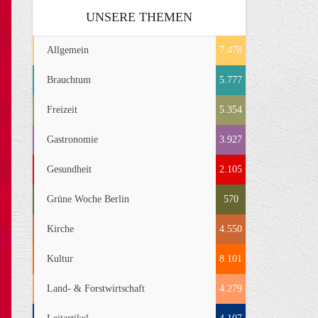
UNSERE THEMEN
Allgemein
7.478
Brauchtum
5.777
Freizeit
5.354
Gastronomie
3.927
Gesundheit
2.105
Grüne Woche Berlin
570
Kirche
4.550
Kultur
8.101
Land- & Forstwirtschaft
4.279