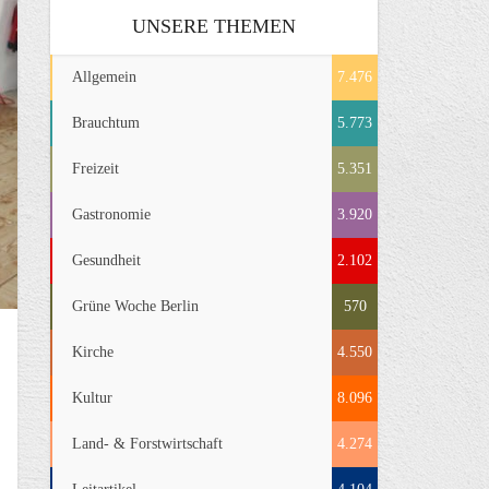
UNSERE THEMEN
Allgemein
7.476
Brauchtum
5.773
Freizeit
5.351
Gastronomie
3.920
Gesundheit
2.102
Grüne Woche Berlin
570
Kirche
4.550
Kultur
8.096
Land- & Forstwirtschaft
4.274