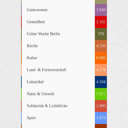
Gastronomie
3.920
Gesundheit
2.102
Grüne Woche Berlin
570
Kirche
4.550
Kultur
8.096
Land- & Forstwirtschaft
4.274
Leitartikel
4.104
Natur & Umwelt
3.921
Solidarität & Lichtblicke
1.090
Sport
1.973