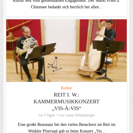
Kultur lebt vom gemeinsamen Engagement. Der Markt Prien a.
Chiemsee bedankt sich herzlich bei allen...
Kultur
REIT I. W.:
KAMMERMUSIKKONZERT
„VIS-À-VIS“
vor 3 Tagen
von
Anton Hötzelsperger
Eine große Resonanz bei den vielen Besuchern im Reit im
Winkler Pfarrsaal gab es beim Konzert „Vis...