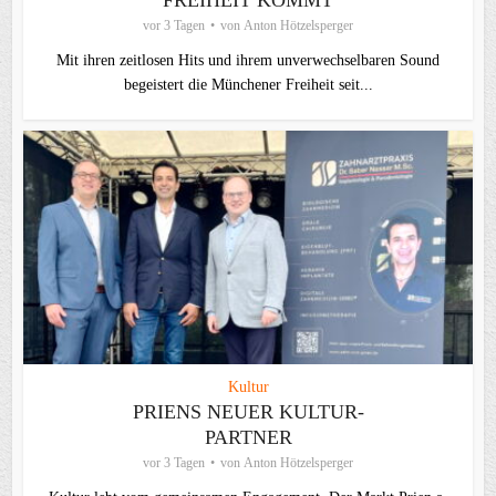
FREIHEIT KOMMT
vor 3 Tagen
von
Anton Hötzelsperger
Mit ihren zeitlosen Hits und ihrem unverwechselbaren Sound
begeistert die Münchener Freiheit seit...
Kultur
PRIENS NEUER KULTUR-
PARTNER
vor 3 Tagen
von
Anton Hötzelsperger