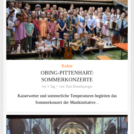
Kultur
OBING-PITTENHART:
SOMMERKONZERTE
vor 1 Tag
von
Toni Hötzelsperger
Kaiserwetter und sommerliche Temperaturen begleiten das
Sommerkonzert der Musikinitiative...