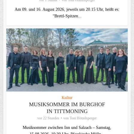
vor 1 Stunde
von
Toni Hötzelsperger
Am 09. und 16. August 2026, jeweils um 20.15 Uhr, heißt es:
“Brettl-Spitzen...
Kultur
MUSIKSOMMER IM BURGHOF
IN TITTMONING
vor 22 Stunden
von
Toni Hötzelsperger
Musiksommer zwischen Inn und Salzach – Samstag,