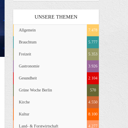
UNSERE THEMEN
Allgemein
7.478
Brauchtum
5.777
Freizeit
5.353
Gastronomie
3.926
Gesundheit
2.104
Grüne Woche Berlin
570
Kirche
4.550
Kultur
8.100
Land- & Forstwirtschaft
4.277