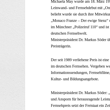
Michaela May wurde am 18. März 1952
Leinwand- und Fernsehdebut mit „Onk
beliebt wurde sie durch ihre Mitwirk
„Monaco Franze – Der ewige Stenz“ un
im Münchner „Polizeiruf 110“ und ist 
deutschen Fernsehwelt.
Ministerpräsident Dr. Markus Söder ü
Preisträgerin.
Der seit 1989 verliehene Preis ist ei
im deutschen Fernsehen. Vergeben wer
Informationssendungen, Fernsehfilme
Kultur- und Bildungsangebote.
Ministerpräsident Dr. Markus Söder: „
und Ansporn für herausragende Leist
Fernsehpreis setzt der Freistaat ein Ze