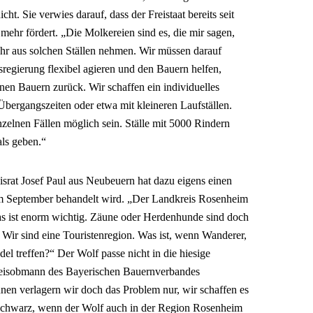
ht. Sie verwies darauf, dass der Freistaat bereits seit
mehr fördert. „Die Molkereien sind es, die mir sagen,
ehr aus solchen Ställen nehmen. Wir müssen darauf
sregierung flexibel agieren und den Bauern helfen,
inen Bauern zurück. Wir schaffen ein individuelles
ergangszeiten oder etwa mit kleineren Laufställen.
elnen Fällen möglich sein. Ställe mit 5000 Rindern
als geben.“
israt Josef Paul aus Neubeuern hat dazu eigens einen
 im September behandelt wird. „Der Landkreis Rosenheim
as ist enorm wichtig. Zäune oder Herdenhunde sind doch
 Wir sind eine Touristenregion. Was ist, wenn Wanderer,
el treffen?“ Der Wolf passe nicht in die hiesige
Kreisobmann des Bayerischen Bauernverbandes
en verlagern wir doch das Problem nur, wir schaffen es
 schwarz, wenn der Wolf auch in der Region Rosenheim