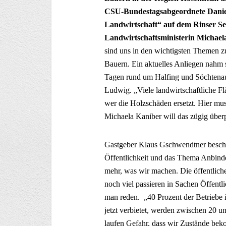
CSU-Bundestagsabgeordnete Daniel
Landwirtschaft“ auf dem Rinser See
Landwirtschaftsministerin Michael
sind uns in den wichtigsten Themen zu
Bauern. Ein aktuelles Anliegen nahm s
Tagen rund um Halfing und Söchtenau 
Ludwig. „Viele landwirtschaftliche Flä
wer die Holzschäden ersetzt. Hier mus
Michaela Kaniber will das zügig über
Gastgeber Klaus Gschwendtner beschäf
Öffentlichkeit und das Thema Anbinde
mehr, was wir machen. Die öffentliche
noch viel passieren in Sachen Öffentl
man reden. „40 Prozent der Betriebe 
jetzt verbietet, werden zwischen 20 u
laufen Gefahr, dass wir Zustände bek