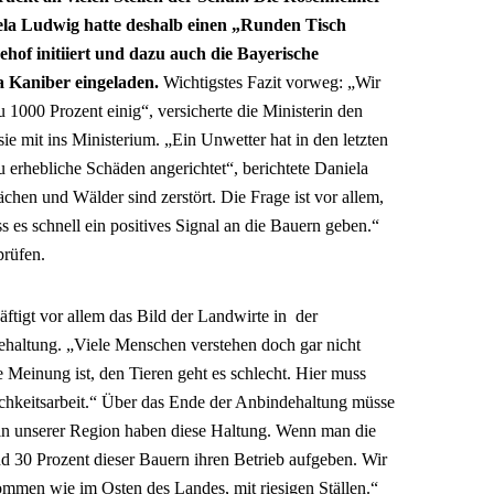
a Ludwig hatte deshalb einen „Runden Tisch
hof initiiert und dazu auch die Bayerische
a Kaniber eingeladen.
Wichtigstes Fazit vorweg: „Wir
 1000 Prozent einig“, versicherte die Ministerin den
ie mit ins Ministerium. „Ein Unwetter hat in den letzten
erhebliche Schäden angerichtet“, berichtete Daniela
chen und Wälder sind zerstört. Die Frage ist vor allem,
s es schnell ein positives Signal an die Bauern geben.“
prüfen.
tigt vor allem das Bild der Landwirte in der
haltung. „Viele Menschen verstehen doch gar nicht
 Meinung ist, den Tieren geht es schlecht. Hier muss
ichkeitsarbeit.“ Über das Ende der Anbindehaltung müsse
in unserer Region haben diese Haltung. Wenn man die
nd 30 Prozent dieser Bauern ihren Betrieb aufgeben. Wir
ommen wie im Osten des Landes, mit riesigen Ställen.“