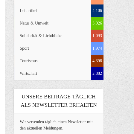
Leitartikel
4.106
Natur & Umwelt
3.926
Solidarität & Lichtblicke
1.093
Sport
1.974
Tourismus
4.398
Wirtschaft
2.882
UNSERE BEITRÄGE TÄGLICH
ALS NEWSLETTER ERHALTEN
Wir versenden täglich einen Newsletter mit
den aktuellen Meldungen.