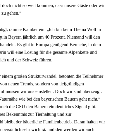
f doch nicht so weit kommen, dass unsere Gäste oder wir
d zu gehen.“
tigt, räumte Kaniber ein. „Ich bin beim Thema Wolf in
igt in Bayern jährlich um 40 Prozent. Niemand will den
 handeln. Es gibt in Europa genügend Bereiche, in dem
rin will eine Lösung für die gesamte Alpenkette und
ich und der Schweiz führen.
or einem großen Strukturwandel, betonten die Teilnehmer
 von neuen Trends, sondern von tiefgründigen
uf müssen wir uns einstellen. Doch wir sind überzeugt:
turnähe wie bei den bayerischen Bauern geht nicht.“
auch die CSU den Bauern ein deutliches Signal gibt.
es Bekenntnis zur Tierhaltung und zur
d bleibt der bäuerliche Familienbetrieb. Daran halten wir
ir persönlich sehr wichtig, und den werden wir auch