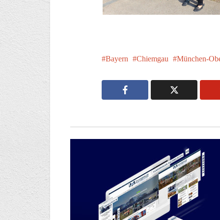
Bayern
Chiemgau
München-Obe