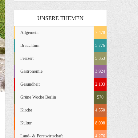
UNSERE THEMEN
Allgemein
7.478
Brauchtum
5.776
Freizeit
5.353
Gastronomie
3.924
Gesundheit
2.103
Grüne Woche Berlin
570
Kirche
4.550
Kultur
8.098
Land- & Forstwirtschaft
4.276