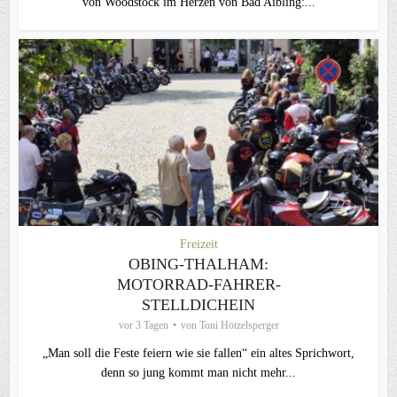
von Woodstock im Herzen von Bad Aibling:...
Freizeit
OBING-THALHAM:
MOTORRAD-FAHRER-
STELLDICHEIN
vor 3 Tagen
von
Toni Hötzelsperger
„Man soll die Feste feiern wie sie fallen“ ein altes Sprichwort,
denn so jung kommt man nicht mehr...