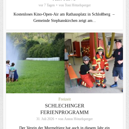
vor 7 Tagen
von
Toni Hötzelsperger
Kostenloses Kino-Open-Air am Rathausplatz in Schloßberg –
Gemeinde Stephanskirchen zeigt am...
Freizeit
SCHLECHINGER
FERIENPROGRAMM
31. Juli 2026
von
Anton Hötzelsperger
Der Verein der Murmeltiere hat auch in diesem Jahr ein