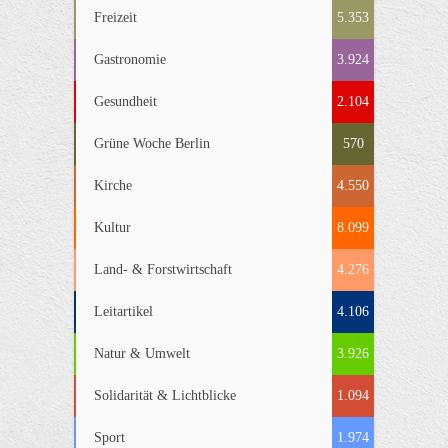
Freizeit
5.353
Gastronomie
3.924
Gesundheit
2.104
Grüne Woche Berlin
570
Kirche
4.550
Kultur
8.099
Land- & Forstwirtschaft
4.276
Leitartikel
4.106
Natur & Umwelt
3.926
Solidarität & Lichtblicke
1.094
Sport
1.974