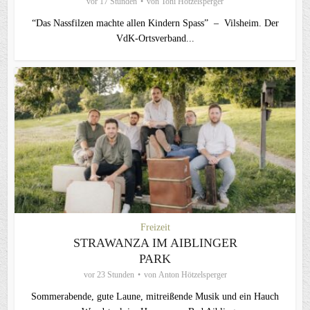
vor 17 Stunden
von
Toni Hötzelsperger
“Das Nassfilzen machte allen Kindern Spass” – Vilsheim. Der
VdK-Ortsverband...
Freizeit
STRAWANZA IM AIBLINGER
PARK
vor 23 Stunden
von
Anton Hötzelsperger
Sommerabende, gute Laune, mitreißende Musik und ein Hauch