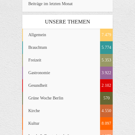
Beiträge im letzten Monat
UNSERE THEMEN
Allgemein
7.479
Brauchtum
5.774
Freizeit
5.353
Gastronomie
3.922
Gesundheit
2.102
Grüne Woche Berlin
570
Kirche
4.550
Kultur
8.097