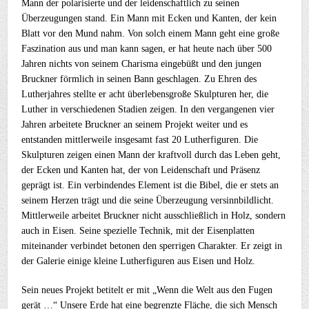
Mann der polarisierte und der leidenschaftlich zu seinen
Überzeugungen stand. Ein Mann mit Ecken und Kanten, der kein
Blatt vor den Mund nahm. Von solch einem Mann geht eine große
Faszination aus und man kann sagen, er hat heute nach über 500
Jahren nichts von seinem Charisma eingebüßt und den jungen
Bruckner förmlich in seinen Bann geschlagen. Zu Ehren des
Lutherjahres stellte er acht überlebensgroße Skulpturen her, die
Luther in verschiedenen Stadien zeigen. In den vergangenen vier
Jahren arbeitete Bruckner an seinem Projekt weiter und es
entstanden mittlerweile insgesamt fast 20 Lutherfiguren. Die
Skulpturen zeigen einen Mann der kraftvoll durch das Leben geht,
der Ecken und Kanten hat, der von Leidenschaft und Präsenz
geprägt ist. Ein verbindendes Element ist die Bibel, die er stets an
seinem Herzen trägt und die seine Überzeugung versinnbildlicht.
Mittlerweile arbeitet Bruckner nicht ausschließlich in Holz, sondern
auch in Eisen. Seine spezielle Technik, mit der Eisenplatten
miteinander verbindet betonen den sperrigen Charakter. Er zeigt in
der Galerie einige kleine Lutherfiguren aus Eisen und Holz.
Sein neues Projekt betitelt er mit „Wenn die Welt aus den Fugen
gerät …“ Unsere Erde hat eine begrenzte Fläche, die sich Mensch