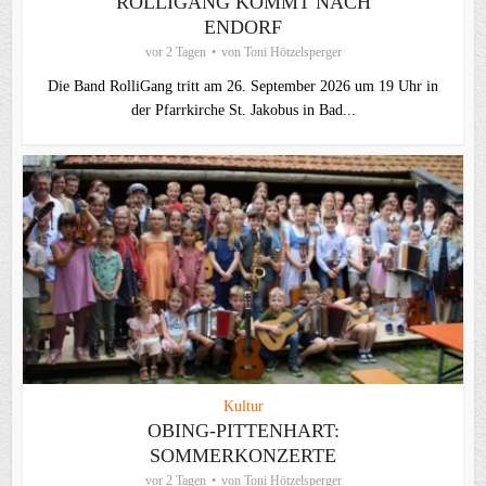
ROLLIGANG KOMMT NACH
ENDORF
vor 2 Tagen
von
Toni Hötzelsperger
Die Band RolliGang tritt am 26. September 2026 um 19 Uhr in
der Pfarrkirche St. Jakobus in Bad...
Kultur
OBING-PITTENHART:
SOMMERKONZERTE
vor 2 Tagen
von
Toni Hötzelsperger