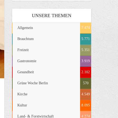
UNSERE THEMEN
Allgemein
7.474
Brauchtum
5.771
Freizeit
5.351
Gastronomie
3.919
Gesundheit
2.102
Grüne Woche Berlin
570
Kirche
4.549
Kultur
8.095
Land- & Forstwirtschaft
4.274