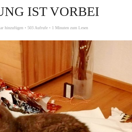
NG IST VORBEI
r hinzufügen
503 Aufrufe
1 Minuten zum Lesen