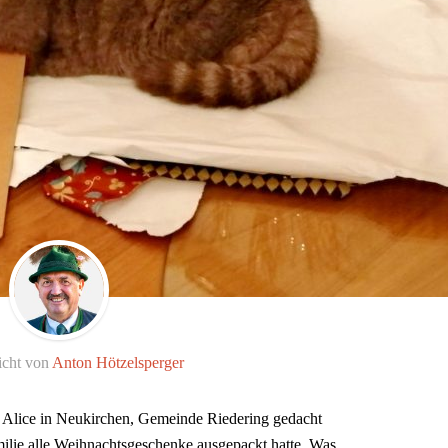
icht von
Anton Hötzelsperger
e Alice in Neukirchen, Gemeinde Riedering gedacht
milie alle Weihnachtsgeschenke ausgepackt hatte. Was