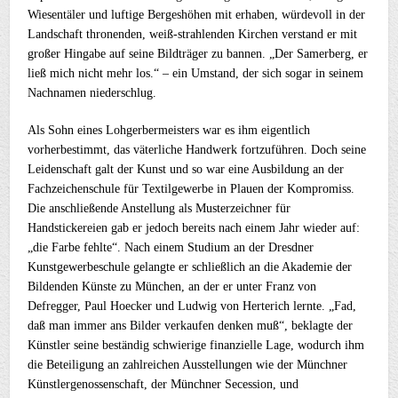
Wiesentäler und luftige Bergeshöhen mit erhaben, würdevoll in der
Landschaft thronenden, weiß-strahlenden Kirchen verstand er mit
großer Hingabe auf seine Bildträger zu bannen. „Der Samerberg, er
ließ mich nicht mehr los.“ – ein Umstand, der sich sogar in seinem
Nachnamen niederschlug.
Als Sohn eines Lohgerbermeisters war es ihm eigentlich
vorherbestimmt, das väterliche Handwerk fortzuführen. Doch seine
Leidenschaft galt der Kunst und so war eine Ausbildung an der
Fachzeichenschule für Textilgewerbe in Plauen der Kompromiss.
Die anschließende Anstellung als Musterzeichner für
Handstickereien gab er jedoch bereits nach einem Jahr wieder auf:
„die Farbe fehlte“. Nach einem Studium an der Dresdner
Kunstgewerbeschule gelangte er schließlich an die Akademie der
Bildenden Künste zu München, an der er unter Franz von
Defregger, Paul Hoecker und Ludwig von Herterich lernte. „Fad,
daß man immer ans Bilder verkaufen denken muß“, beklagte der
Künstler seine beständig schwierige finanzielle Lage, wodurch ihm
die Beteiligung an zahlreichen Ausstellungen wie der Münchner
Künstlergenossenschaft, der Münchner Secession, und