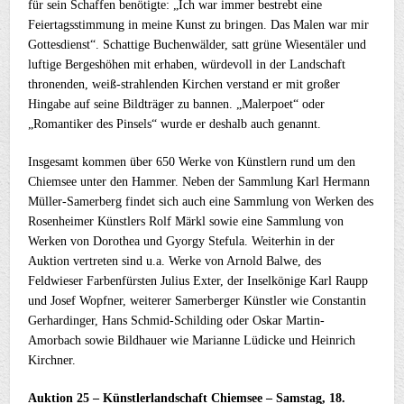
für sein Schaffen benötigte: „Ich war immer bestrebt eine
Feiertagsstimmung in meine Kunst zu bringen. Das Malen war mir
Gottesdienst“. Schattige Buchenwälder, satt grüne Wiesentäler und
luftige Bergeshöhen mit erhaben, würdevoll in der Landschaft
thronenden, weiß-strahlenden Kirchen verstand er mit großer
Hingabe auf seine Bildträger zu bannen. „Malerpoet“ oder
„Romantiker des Pinsels“ wurde er deshalb auch genannt.
Insgesamt kommen über 650 Werke von Künstlern rund um den
Chiemsee unter den Hammer. Neben der Sammlung Karl Hermann
Müller-Samerberg findet sich auch eine Sammlung von Werken des
Rosenheimer Künstlers Rolf Märkl sowie eine Sammlung von
Werken von Dorothea und Gyorgy Stefula. Weiterhin in der
Auktion vertreten sind u.a. Werke von Arnold Balwe, des
Feldwieser Farbenfürsten Julius Exter, der Inselkönige Karl Raupp
und Josef Wopfner, weiterer Samerberger Künstler wie Constantin
Gerhardinger, Hans Schmid-Schilding oder Oskar Martin-
Amorbach sowie Bildhauer wie Marianne Lüdicke und Heinrich
Kirchner.
Auktion 25 – Künstlerlandschaft Chiemsee –
Samstag, 18.