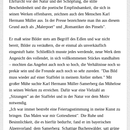
Ehrfurcht vor der Natur und der Schöpfung, die stille
Bescheidenheit und die poetische Empfindsamkeit, die sich in
seinen Werken offenbaren, zeichnen auch den Menschen Karl
Hermann Müller aus. In der Presse bezeichnete man ihn aus diesem
Grund auch als „Malerpoet“ und „Romantiker des Pinsels“.
Er maß seine Bilder stets am Begriff des Edlen und war nicht
bereit, Bilder zu veräußern, die er einmal als unverkäuflich
eingestuft hatte. Schließlich musste jedes werdende, neue Werk dem
Angesicht des vollendet, in sich vollkommenen Stückes standhalten
– mochten das Angebot auch noch so hoch, die Verhältnisse noch so
prekär sein und die Freunde auch noch so sehr zureden. “Das Bild
muss wieder auf einer Staffelei in meinem Atelier stehen.“ Mit
großer Mühe suchte Karl Hermann Müller-Samerberg das Mühelose
in seinen Werken zu erreichen. Dafür war eine Vielzahl an
„Sitzungen“ an der Staffelei und in der Natur vor dem Motiv
notwendig.
„Ich war immer bestrebt eine Feiertagsstimmung in meine Kunst zu
bringen. Das Malen war mir Gottesdienst“. Die Ruhe und
Besinnlichkeit, die es hierfür bedurfte, fand er im bayerischen
Alpenvorland: dem Samerberg. Schattige Buchenwälder, satt grüne