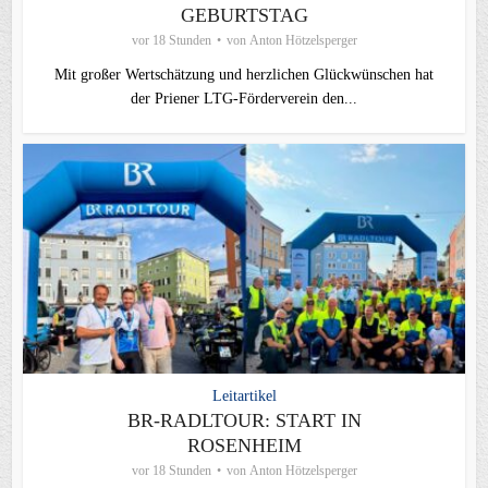
GEBURTSTAG
vor 18 Stunden
von
Anton Hötzelsperger
Mit großer Wertschätzung und herzlichen Glückwünschen hat
der Priener LTG‑Förderverein den...
Leitartikel
BR-RADLTOUR: START IN
ROSENHEIM
vor 18 Stunden
von
Anton Hötzelsperger