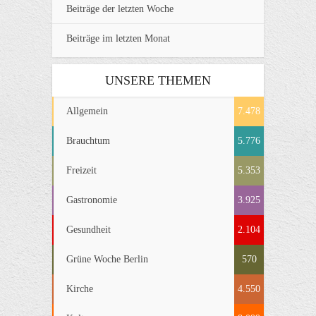
Beiträge der letzten Woche
Beiträge im letzten Monat
UNSERE THEMEN
Allgemein
7.478
Brauchtum
5.776
Freizeit
5.353
Gastronomie
3.925
Gesundheit
2.104
Grüne Woche Berlin
570
Kirche
4.550