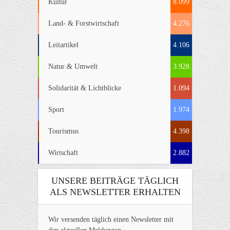
Kultur
8.099
Land- & Forstwirtschaft
4.276
Leitartikel
4.106
Natur & Umwelt
3.928
Solidarität & Lichtblicke
1.094
Sport
1.974
Tourismus
4.398
Wirtschaft
2.882
UNSERE BEITRÄGE TÄGLICH
ALS NEWSLETTER ERHALTEN
Wir versenden täglich einen Newsletter mit