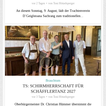
vor 2 Tagen
von
Toni Hötzelsperger
An diesem Sonntag, 9. August, lädt der Trachtenverein
D`Geiglstoana Sachrang zum traditionellen...
Brauchtum
TS: SCHIRMHERRSCHAFT FÜR
SCHÄFFLERTANZ 2027
vor 3 Tagen
von
Toni Hötzelsperger
Oberbürgermeister Dr. Christian Hümmer übernimmt die