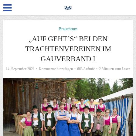
Brauchtum
„AUF GEHT´S“ BEI DEN
TRACHTENVEREINEN IM
GAUVERBAND I
14. September 2021
Kommentar hinzufügen
663 Aufrufe
2 Minuten zum Lesen