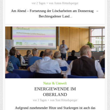
vor 2 Tagen
von
Anton Hötzelsperger
Am Abend – Fortsetzung der Löscharbeiten am Donnerstag –
Berchtesgadener Land...
Natur & Umwelt
ENERGIEWENDE IM
OBERLAND
vor 3 Tagen
von
Toni Hötzelsperger
Aufgrund zunehmender Hitze und Starkregen ist auch das