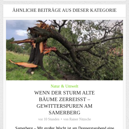
ÄHNLICHE BEITRÄGE AUS DIESER KATEGORIE
Natur & Umwelt
WENN DER STURM ALTE
BÄUME ZERREISST – G
EWITTERSPUREN AM S
AMERBERG
vor 10 Stunden
von
Rainer Nitzsche
Samerberg – Mit großer Wucht ist am Donnerstagabend eine