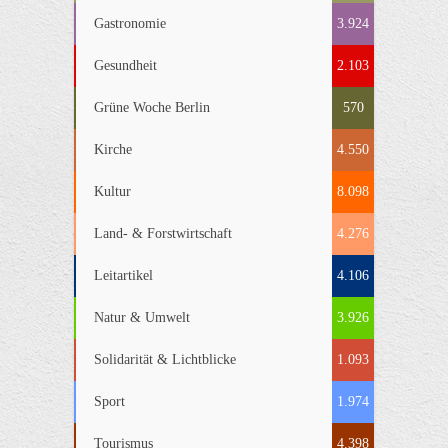
Gastronomie
3.924
Gesundheit
2.103
Grüne Woche Berlin
570
Kirche
4.550
Kultur
8.098
Land- & Forstwirtschaft
4.276
Leitartikel
4.106
Natur & Umwelt
3.926
Solidarität & Lichtblicke
1.093
Sport
1.974
Tourismus
4.398