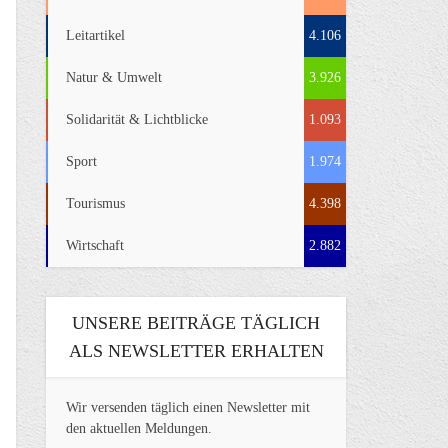
Leitartikel
4.106
Natur & Umwelt
3.926
Solidarität & Lichtblicke
1.093
Sport
1.974
Tourismus
4.398
Wirtschaft
2.882
UNSERE BEITRÄGE TÄGLICH
ALS NEWSLETTER ERHALTEN
Wir versenden täglich einen Newsletter mit
den aktuellen Meldungen.