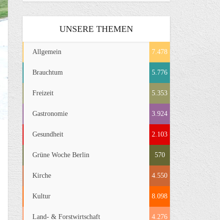
UNSERE THEMEN
Allgemein
7.478
Brauchtum
5.776
Freizeit
5.353
Gastronomie
3.924
Gesundheit
2.103
Grüne Woche Berlin
570
Kirche
4.550
Kultur
8.098
Land- & Forstwirtschaft
4.276