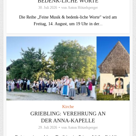
BEDENK-LICHE WORTE
30. Juli 2026
von
Anton Hötzelsperger
Die Reihe „Feine Musik & bedenk-liche Worte“ wird am
Freitag, 14. August, um 19 Uhr in der...
Kirche
GRIEBLING: VEREHRUNG AN
DER ANNA-KAPELLE
29. Juli 2026
von
Anton Hötzelsperger