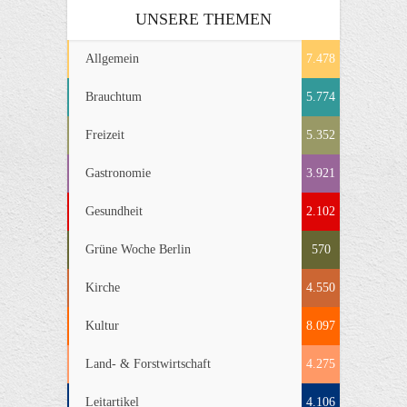
UNSERE THEMEN
Allgemein
7.478
Brauchtum
5.774
Freizeit
5.352
Gastronomie
3.921
Gesundheit
2.102
Grüne Woche Berlin
570
Kirche
4.550
Kultur
8.097
Land- & Forstwirtschaft
4.275
Leitartikel
4.106