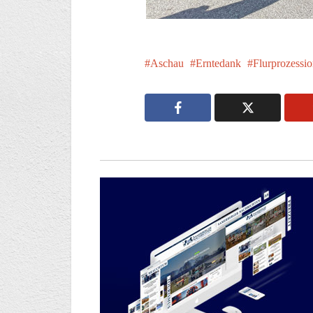
Aschau
Erntedank
Flurprozessi