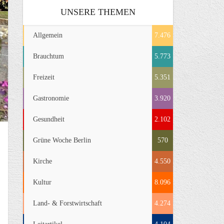
UNSERE THEMEN
Allgemein
7.476
Brauchtum
5.773
Freizeit
5.351
Gastronomie
3.920
Gesundheit
2.102
Grüne Woche Berlin
570
Kirche
4.550
Kultur
8.096
Land- & Forstwirtschaft
4.274