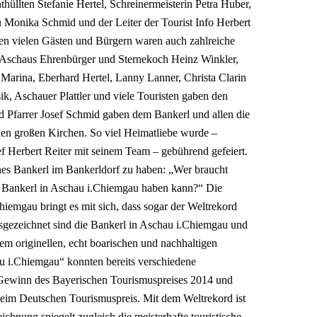
hüllten Stefanie Hertel, Schreinermeisterin Petra Huber,
u Monika Schmid und der Leiter der Tourist Info Herbert
ben vielen Gästen und Bürgern waren auch zahlreiche
, Aschaus Ehrenbürger und Sternekoch Heinz Winkler,
 Marina, Eberhard Hertel, Lanny Lanner, Christa Clarin
k, Aschauer Plattler und viele Touristen gaben den
 Pfarrer Josef Schmid gaben dem Bankerl und allen die
den großen Kirchen. So viel Heimatliebe wurde –
f Herbert Reiter mit seinem Team – gebührend gefeiert.
genes Bankerl im Bankerldorf zu haben: „Wer braucht
 Bankerl in Aschau i.Chiemgau haben kann?“ Die
iemgau bringt es mit sich, dass sogar der Weltrekord
usgezeichnet sind die Bankerl in Aschau i.Chiemgau und
em originellen, echt boarischen und nachhaltigen
 i.Chiemgau“ konnten bereits verschiedene
Gewinn des Bayerischen Tourismuspreises 2014 und
beim Deutschen Tourismuspreis. Mit dem Weltrekord ist
hnung spiegelt zugleich die meisterhafte touristische