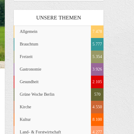
UNSERE THEMEN
Allgemein
7.478
Brauchtum
5.777
Freizeit
5.354
Gastronomie
3.926
Gesundheit
2.105
Grüne Woche Berlin
570
Kirche
4.550
Kultur
8.100
Land- & Forstwirtschaft
4.277