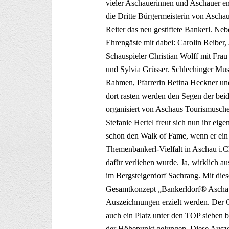
vieler Aschauerinnen und Aschauer ent
die Dritte Bürgermeisterin von Ascha
Reiter das neu gestiftete Bankerl. Ne
Ehrengäste mit dabei: Carolin Reiber
Schauspieler Christian Wolff mit Frau
und Sylvia Grüsser. Schlechinger Musi
Rahmen, Pfarrerin Betina Heckner und
dort rasten werden den Segen der bei
organisiert von Aschaus Tourismusche
Stefanie Hertel freut sich nun ihr ei
schon den Walk of Fame, wenn er ein
Themenbankerl-Vielfalt in Aschau i.Ch
dafür verliehen wurde. Ja, wirklich a
im Bergsteigerdorf Sachrang. Mit dies
Gesamtkonzept „Bankerldorf® Aschau
Auszeichnungen erzielt werden. Der 
auch ein Platz unter den TOP sieben 
der Höhepunkt gelungen. Diese Auszeic