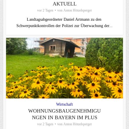
AKTUELL
vor 2 Tagen
von
Anton Hötzelsperger
Landtagsabgeordneter Daniel Artmann zu den
Schwerpunktkontrollen der Polizei zur Überwachung der...
Wirtschaft
WOHNUNGSBAUGENEHMIGU
NGEN IN BAYERN IM PLUS
vor 2 Tagen
von
Anton Hötzelsperger