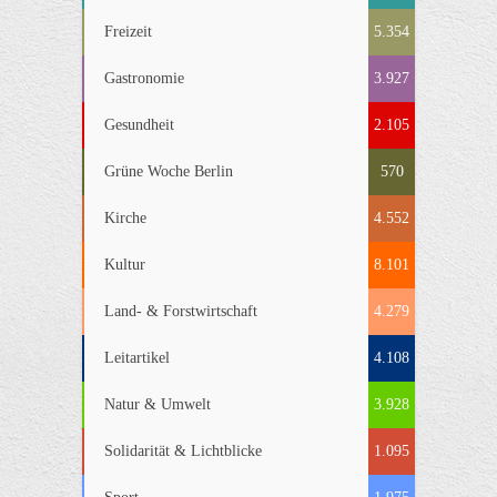
Freizeit
5.354
Gastronomie
3.927
Gesundheit
2.105
Grüne Woche Berlin
570
Kirche
4.552
Kultur
8.101
Land- & Forstwirtschaft
4.279
Leitartikel
4.108
Natur & Umwelt
3.928
Solidarität & Lichtblicke
1.095