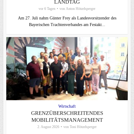
LANDTAG
vor 6 Tagen
von
Anton Hötzelsperger
Am 27. Juli nahm Günter Frey als Landesvorsitzender des
Bayerischen Trachtenverbandes am Festakt...
Wirtschaft
GRENZÜBERSCHREITENDES
MOBILITÄTSMANAGEMENT
2. August 2026
von
Toni Hötzelsperger