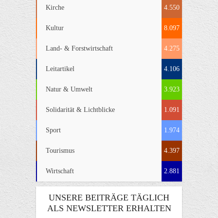
Kirche
4.550
Kultur
8.097
Land- & Forstwirtschaft
4.275
Leitartikel
4.106
Natur & Umwelt
3.923
Solidarität & Lichtblicke
1.091
Sport
1.974
Tourismus
4.397
Wirtschaft
2.881
UNSERE BEITRÄGE TÄGLICH
ALS NEWSLETTER ERHALTEN