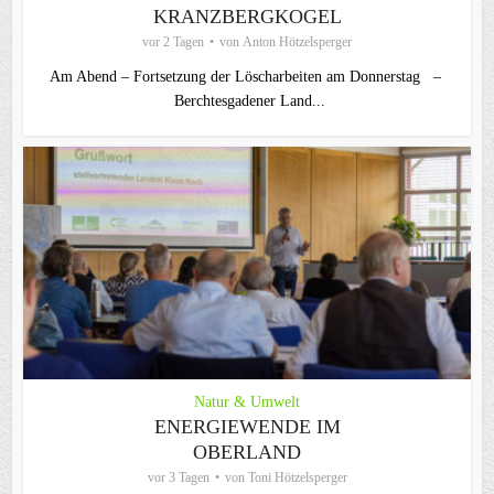
KRANZBERGKOGEL
vor 2 Tagen
von
Anton Hötzelsperger
Am Abend – Fortsetzung der Löscharbeiten am Donnerstag –
Berchtesgadener Land...
Natur & Umwelt
ENERGIEWENDE IM
OBERLAND
vor 3 Tagen
von
Toni Hötzelsperger