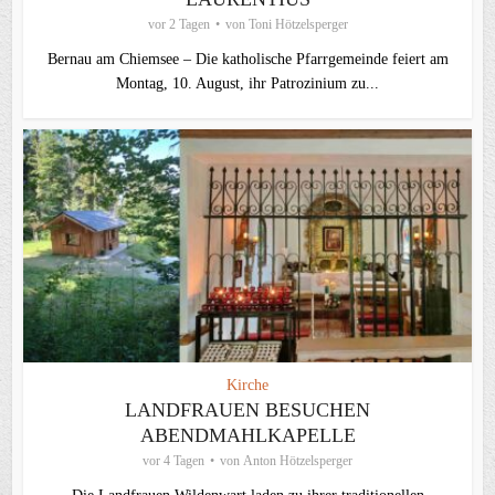
vor 2 Tagen
von
Toni Hötzelsperger
Bernau am Chiemsee – Die katholische Pfarrgemeinde feiert am
Montag, 10. August, ihr Patrozinium zu...
Kirche
LANDFRAUEN BESUCHEN
ABENDMAHLKAPELLE
vor 4 Tagen
von
Anton Hötzelsperger