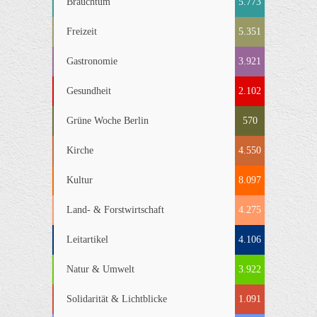
Brauchtum
5.773
Freizeit
5.351
Gastronomie
3.921
Gesundheit
2.102
Grüne Woche Berlin
570
Kirche
4.550
Kultur
8.097
Land- & Forstwirtschaft
4.275
Leitartikel
4.106
Natur & Umwelt
3.922
Solidarität & Lichtblicke
1.091