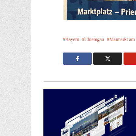
Bayern
Chiemgau
Maimarkt am