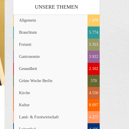
UNSERE THEMEN
Allgemein
7.479
Brauchtum
5.774
Freizeit
5.353
Gastronomie
3.922
Gesundheit
2.102
Grüne Woche Berlin
570
Kirche
4.550
Kultur
8.097
Land- & Forstwirtschaft
4.275