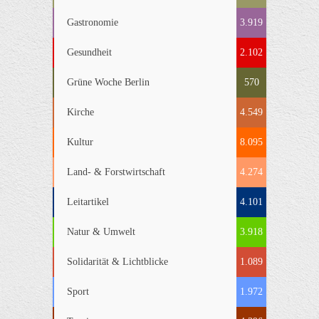
Gastronomie
3.919
Gesundheit
2.102
Grüne Woche Berlin
570
Kirche
4.549
Kultur
8.095
Land- & Forstwirtschaft
4.274
Leitartikel
4.101
Natur & Umwelt
3.918
Solidarität & Lichtblicke
1.089
Sport
1.972