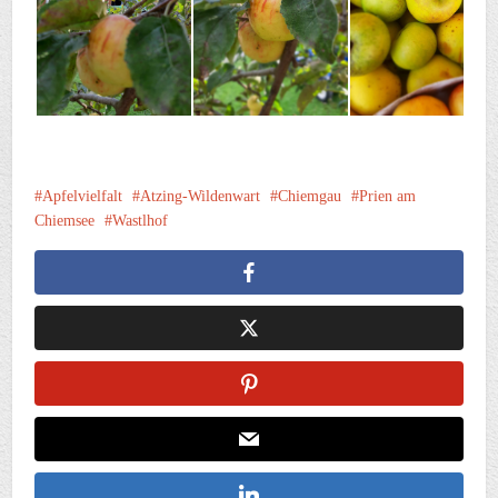
Apfelvielfalt
Atzing-Wildenwart
Chiemgau
Prien am
Chiemsee
Wastlhof