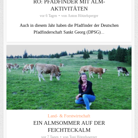
RO: PFADFINDER MIT ALM-
AKTIVITÄTEN
vor 6 Tagen
von
Anton Hötzelsperger
Auch in diesem Jahr haben die Pfadfinder der Deutschen
Pfadfinderschaft Sankt Georg (DPSG)...
Land- & Forstwirtschaft
EIN ALMSOMMER AUF DER
FEICHTECKALM
vor 7 Tagen
von
Toni Hötzelsperger