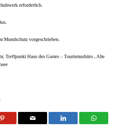
chuhwerk erforderlich.
Bus.
ist Mundschutz vorgeschrieben.
r, Treffpunkt Haus des Gastes – Tourismusbüro , Alte
msee
z