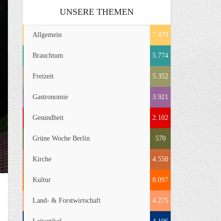
UNSERE THEMEN
Allgemein
7.479
Brauchtum
5.774
Freizeit
5.352
Gastronomie
3.921
Gesundheit
2.102
Grüne Woche Berlin
570
Kirche
4.550
Kultur
8.097
Land- & Forstwirtschaft
4.275