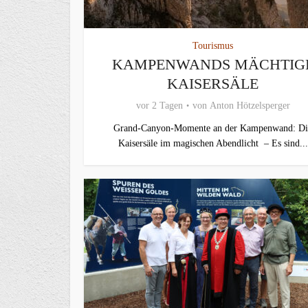
Tourismus
KAMPENWANDS MÄCHTIG
KAISERSÄLE
vor 2 Tagen
von
Anton Hötzelsperger
Grand-Canyon-Momente an der Kampenwand: Di
Kaisersäle im magischen Abendlicht – Es sind...