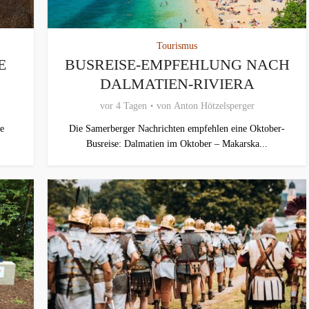
Tourismus
E
BUSREISE-EMPFEHLUNG NACH
DALMATIEN-RIVIERA
vor 4 Tagen
von
Anton Hötzelsperger
e
Die Samerberger Nachrichten empfehlen eine Oktober-
Busreise: Dalmatien im Oktober – Makarska...