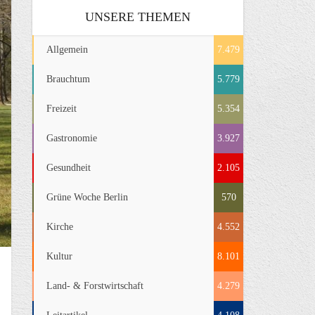
UNSERE THEMEN
Allgemein
7.479
Brauchtum
5.779
Freizeit
5.354
Gastronomie
3.927
Gesundheit
2.105
Grüne Woche Berlin
570
Kirche
4.552
Kultur
8.101
Land- & Forstwirtschaft
4.279