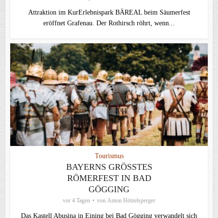
Attraktion im KurErlebnispark BÄREAL beim Säumerfest
eröffnet Grafenau. Der Rothirsch röhrt, wenn...
Tourismus
BAYERNS GRÖSSTES R
ÖMERFEST IN BAD G
ÖGGING
vor 4 Tagen
von
Anton Hötzelsperger
Das Kastell Abusina in Eining bei Bad Gögging verwandelt sich