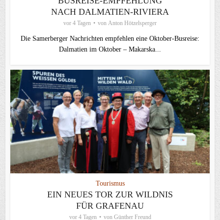
BUSREISE-EMPFEHLUNG
NACH DALMATIEN-RIVIERA
vor 4 Tagen
von
Anton Hötzelsperger
Die Samerberger Nachrichten empfehlen eine Oktober-Busreise:
Dalmatien im Oktober – Makarska...
Tourismus
EIN NEUES TOR ZUR WILDNIS
FÜR GRAFENAU
vor 4 Tagen
von
Günther Freund