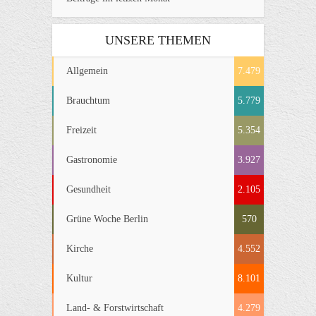
UNSERE THEMEN
Allgemein
7.479
Brauchtum
5.779
Freizeit
5.354
Gastronomie
3.927
Gesundheit
2.105
Grüne Woche Berlin
570
Kirche
4.552
Kultur
8.101
Land- & Forstwirtschaft
4.279