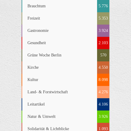
Brauchtum
5.776
Freizeit
5.353
Gastronomie
3.924
Gesundheit
2.103
Grüne Woche Berlin
570
Kirche
4.550
Kultur
8.098
Land- & Forstwirtschaft
4.276
Leitartikel
4.106
Natur & Umwelt
3.926
Solidarität & Lichtblicke
1.093