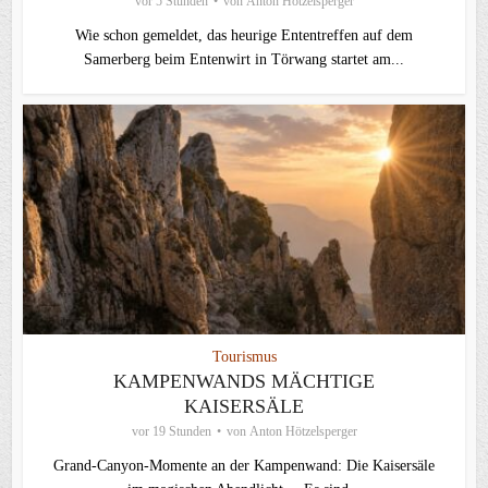
vor 5 Stunden
von
Anton Hötzelsperger
Wie schon gemeldet, das heurige Ententreffen auf dem
Samerberg beim Entenwirt in Törwang startet am...
Tourismus
KAMPENWANDS MÄCHTIGE
KAISERSÄLE
vor 19 Stunden
von
Anton Hötzelsperger
Grand-Canyon-Momente an der Kampenwand: Die Kaisersäle