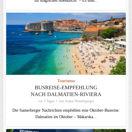
im magischen Abendlicht – Es sind...
Tourismus
BUSREISE-EMPFEHLUNG
NACH DALMATIEN-RIVIERA
vor 3 Tagen
von
Anton Hötzelsperger
Die Samerberger Nachrichten empfehlen eine Oktober-Busreise:
Dalmatien im Oktober – Makarska...