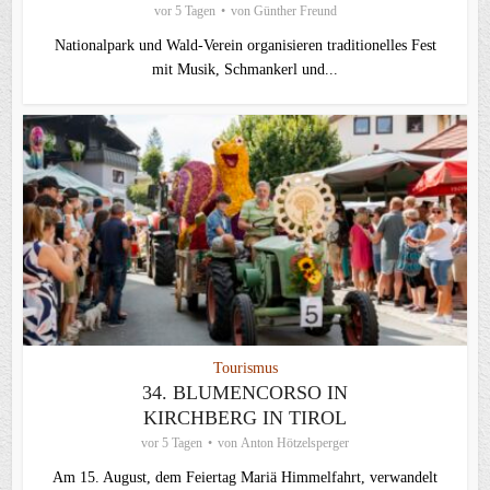
vor 5 Tagen
von
Günther Freund
Nationalpark und Wald-Verein organisieren traditionelles Fest
mit Musik, Schmankerl und...
Tourismus
34. BLUMENCORSO IN
KIRCHBERG IN TIROL
vor 5 Tagen
von
Anton Hötzelsperger
Am 15. August, dem Feiertag Mariä Himmelfahrt, verwandelt