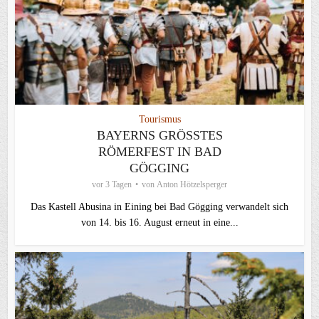
Tourismus
BAYERNS GRÖSSTES R
ÖMERFEST IN BAD G
ÖGGING
vor 3 Tagen
von
Anton Hötzelsperger
Das Kastell Abusina in Eining bei Bad Gögging verwandelt sich
von 14. bis 16. August erneut in eine...