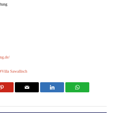
ftung
ung.de/
Villa Sawallisch