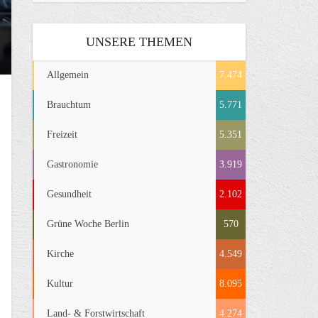
UNSERE THEMEN
Allgemein
7.474
Brauchtum
5.771
Freizeit
5.351
Gastronomie
3.919
Gesundheit
2.102
Grüne Woche Berlin
570
Kirche
4.549
Kultur
8.095
Land- & Forstwirtschaft
4.274