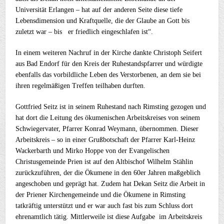
Universität Erlangen – hat auf der anderen Seite diese tiefe
Lebensdimension und Kraftquelle, die der Glaube an Gott bis
zuletzt war – bis er friedlich eingeschlafen ist“.
In einem weiteren Nachruf in der Kirche dankte Christoph Seifert
aus Bad Endorf für den Kreis der Ruhestandspfarrer und würdigte
ebenfalls das vorbildliche Leben des Verstorbenen, an dem sie bei
ihren regelmäßigen Treffen teilhaben durften.
Gottfried Seitz ist in seinem Ruhestand nach Rimsting gezogen und
hat dort die Leitung des ökumenischen Arbeitskreises von seinem
Schwiegervater, Pfarrer Konrad Weymann, übernommen. Dieser
Arbeitskreis – so in einer Grußbotschaft der Pfarrer Karl-Heinz
Wackerbarth und Mirko Hoppe von der Evangelischen
Christusgemeinde Prien ist auf den Altbischof Wilhelm Stählin
zurückzuführen, der die Ökumene in den 60er Jahren maßgeblich
angeschoben und geprägt hat. Zudem hat Dekan Seitz die Arbeit in
der Priener Kirchengemeinde und die Ökumene in Rimsting
tatkräftig unterstützt und er war auch fast bis zum Schluss dort
ehrenamtlich tätig. Mittlerweile ist diese Aufgabe im Arbeitskreis