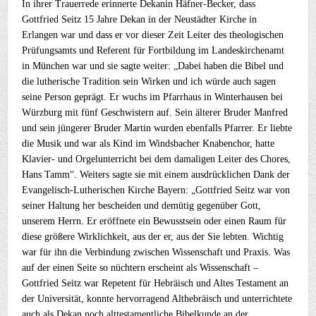
In ihrer Trauerrede erinnerte Dekanin Häfner-Becker, dass
Gottfried Seitz 15 Jahre Dekan in der Neustädter Kirche in
Erlangen war und dass er vor dieser Zeit Leiter des theologischen
Prüfungsamts und Referent für Fortbildung im Landeskirchenamt
in München war und sie sagte weiter: „Dabei haben die Bibel und
die lutherische Tradition sein Wirken und ich würde auch sagen
seine Person geprägt. Er wuchs im Pfarrhaus in Winterhausen bei
Würzburg mit fünf Geschwistern auf. Sein älterer Bruder Manfred
und sein jüngerer Bruder Martin wurden ebenfalls Pfarrer. Er liebte
die Musik und war als Kind im Windsbacher Knabenchor, hatte
Klavier- und Orgelunterricht bei dem damaligen Leiter des Chores,
Hans Tamm“. Weiters sagte sie mit einem ausdrücklichen Dank der
Evangelisch-Lutherischen Kirche Bayern: „Gottfried Seitz war von
seiner Haltung her bescheiden und demütig gegenüber Gott,
unserem Herrn. Er eröffnete ein Bewusstsein oder einen Raum für
diese größere Wirklichkeit, aus der er, aus der Sie lebten. Wichtig
war für ihn die Verbindung zwischen Wissenschaft und Praxis. Was
auf der einen Seite so nüchtern erscheint als Wissenschaft –
Gottfried Seitz war Repetent für Hebräisch und Altes Testament an
der Universität, konnte hervorragend Althebräisch und unterrichtete
auch als Dekan noch alttestamentliche Bibelkunde an der