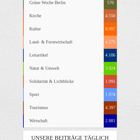
Grüne Woche Berlin
570
Kirche
4.550
Kultur
8.097
Land- & Forstwirtschaft
4.275
Leitartikel
4.106
Natur & Umwelt
3.924
Solidarität & Lichtblicke
1.091
Sport
1.974
Tourismus
4.397
Wirtschaft
2.881
UNSERE BEITRÄGE TÄGLICH