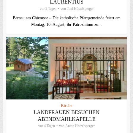
LAURENTIUS
vor 2 Tagen
von
Toni Hötzelsperger
Bernau am Chiemsee – Die katholische Pfarrgemeinde feiert am
Montag, 10. August, ihr Patrozinium zu...
Kirche
LANDFRAUEN BESUCHEN
ABENDMAHLKAPELLE
vor 4 Tagen
von
Anton Hötzelsperger