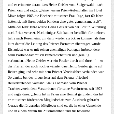
und er erinnerte daran, dass Heinz Geisler vom Steigerwald nach
Prien kam und sagte: „Seinen ersten Prien-Aufenthalten im Hotel
Möve folgte 1963 die Hochzeit mit seiner Frau Inge, fast 60 Jahre
hatten sie mit ihren beiden Kindern eine gute, gemeinsame Zeit“.
Mitte der 60er Jahre wurde Heinz Geisler von der Post in Würzburg
nach Prien versetzt. Nach einiger Zeit kam er beruflich für mehrere
Jahre nach Rosenheim, um dann wieder zurück zu kommen als ihm
kurz darauf die Leitung des Priener Postamtes übertragen wurde.
Bis zuletzt war er mit seinen ehemaligen Kollegen insbesondere
beim Postler-Stammtisch kameradschaftlich und gesellig
verbunden. „Heinz Geisler war ein Postler durch und durch!“ – so
der Pfarrer, der auch noch erwähnte, dass Heinz Geisler gerne auf
Reisen ging und sehr mit dem Priener Vereinsleben verbunden war.
So dankte bei der Trauerfeier auf dem Priener Friedhof
stellvertretender Vorstand Klaus Löhmann vom Priener
Trachtenverein dem Verstorbenen für seine Vereinstreue seit 1978
und sagte dazu: „Heinz hat in Prien eine Heimat gefunden, das hat
er mit seiner fördernden Mitgliedschaft zum Ausdruck gebracht.
Gerade die fördernden Mitglieder sind es, die in einer Gemeinde
und in einem Verein für Zusammenhalt und für bewusste