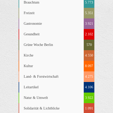
Brauchtum
5.773
Freizeit
5.351
Gastronomie
3.921
Gesundheit
2.102
Grüne Woche Berlin
570
Kirche
4.550
Kultur
8.097
Land- & Forstwirtschaft
4.275
Leitartikel
4.106
Natur & Umwelt
3.922
Solidarität & Lichtblicke
1.091