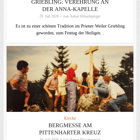
GRIEBLING: VEREHRUNG AN
DER ANNA-KAPELLE
29. Juli 2026
von
Anton Hötzelsperger
Es ist zu einer schönen Tradition im Priener Weiler Griebling
geworden, zum Festtag der Heiligen...
Kirche
BERGMESSE AM
PITTENHARTER KREUZ
29. Juli 2026
von
Anton Hötzelsperger