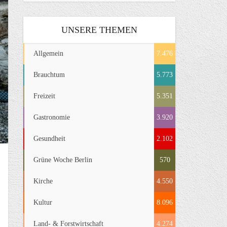
UNSERE THEMEN
Allgemein
7.476
Brauchtum
5.773
Freizeit
5.351
Gastronomie
3.920
Gesundheit
2.102
Grüne Woche Berlin
570
Kirche
4.550
Kultur
8.096
Land- & Forstwirtschaft
4.274