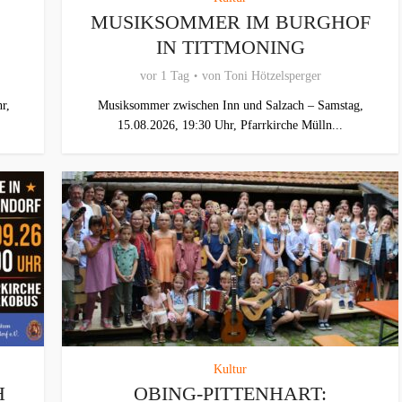
MUSIKSOMMER IM BURGHOF
IN TITTMONING
vor 1 Tag
von
Toni Hötzelsperger
r,
Musiksommer zwischen Inn und Salzach – Samstag,
15.08.2026, 19:30 Uhr, Pfarrkirche Mülln...
Kultur
H
OBING-PITTENHART: