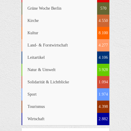
Grüne Woche Berlin
570
Kirche
4.550
Kultur
8.100
Land- & Forstwirtschaft
4.277
Leitartikel
4.106
Natur & Umwelt
3.928
Solidarität & Lichtblicke
1.094
Sport
1.974
Tourismus
4.398
Wirtschaft
2.882