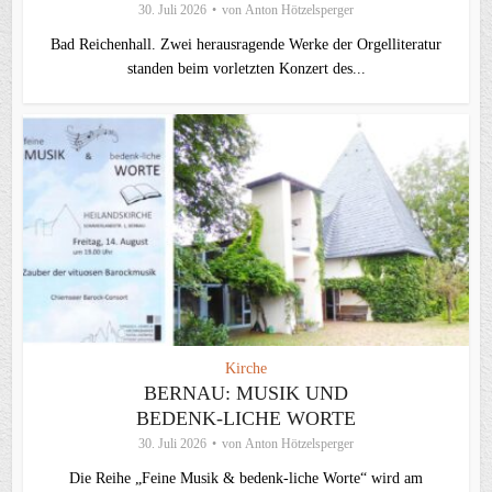
30. Juli 2026
von
Anton Hötzelsperger
Bad Reichenhall. Zwei herausragende Werke der Orgelliteratur
standen beim vorletzten Konzert des...
Kirche
BERNAU: MUSIK UND
BEDENK-LICHE WORTE
30. Juli 2026
von
Anton Hötzelsperger
Die Reihe „Feine Musik & bedenk-liche Worte“ wird am