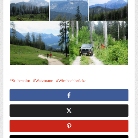
Stubenalm
Watzmann
Wimbachbrücke