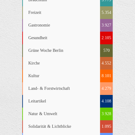
Freizeit
5.354
Gastronomie
3.927
Gesundheit
2.105
Grüne Woche Berlin
570
Kirche
4.552
Kultur
8.101
Land- & Forstwirtschaft
4.279
Leitartikel
4.108
Natur & Umwelt
3.928
Solidarität & Lichtblicke
1.095