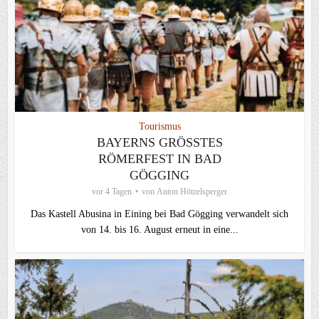
Tourismus
BAYERNS GRÖSSTES R
ÖMERFEST IN BAD G
ÖGGING
vor 4 Tagen
von
Anton Hötzelsperger
Das Kastell Abusina in Eining bei Bad Gögging verwandelt sich
von 14. bis 16. August erneut in eine...