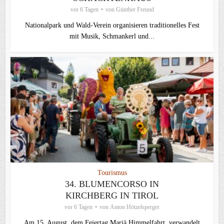
vor 6 Tagen
von
Günther Freund
Nationalpark und Wald-Verein organisieren traditionelles Fest
mit Musik, Schmankerl und...
Tourismus
34. BLUMENCORSO IN
KIRCHBERG IN TIROL
vor 6 Tagen
von
Anton Hötzelsperger
Am 15. August, dem Feiertag Mariä Himmelfahrt, verwandelt