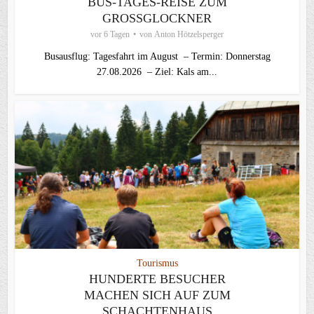
BUS-TAGES-REISE ZUM
GROSSGLOCKNER
vor 6 Tagen
von
Anton Hötzelsperger
Busausflug: Tagesfahrt im August – Termin: Donnerstag
27.08.2026 – Ziel: Kals am...
Tourismus
HUNDERTE BESUCHER
MACHEN SICH AUF ZUM
SCHACHTENHAUS