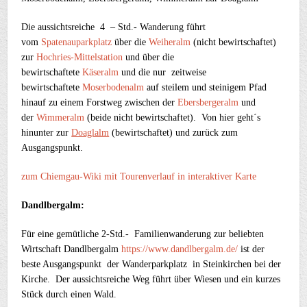
Die aussichtsreiche 4 – Std.- Wanderung führt
vom
Spatenauparkplatz
über die
Weiheralm
(nicht bewirtschaftet)
zur
Hochries-Mittelstation
und über die
bewirtschaftete
Käseralm
und die nur zeitweise
bewirtschaftete
Moserbodenalm
auf steilem und steinigem Pfad
hinauf zu einem Forstweg zwischen der
Ebersbergeralm
und
der
Wimmeralm
(beide nicht bewirtschaftet). Von hier geht´s
hinunter zur
Doaglalm
(bewirtschaftet) und zurück zum
Ausgangspunkt.
zum Chiemgau-Wiki mit Tourenverlauf in interaktiver Karte
Dandlbergalm:
Für eine gemütliche 2-Std.- Familienwanderung zur beliebten
Wirtschaft Dandlbergalm
https://www.dandlbergalm.de/
ist der
beste Ausgangspunkt der Wanderparkplatz in Steinkirchen bei der
Kirche. Der aussichtsreiche Weg führt über Wiesen und ein kurzes
Stück durch einen Wald.