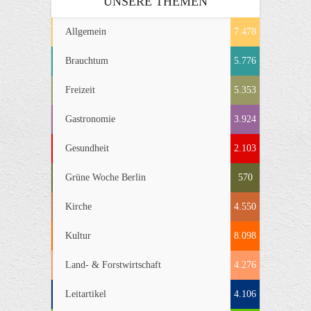
UNSERE THEMEN
Allgemein
7.478
Brauchtum
5.776
Freizeit
5.353
Gastronomie
3.924
Gesundheit
2.103
Grüne Woche Berlin
570
Kirche
4.550
Kultur
8.098
Land- & Forstwirtschaft
4.276
Leitartikel
4.106