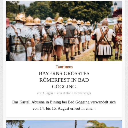
Tourismus
BAYERNS GRÖSSTES R
ÖMERFEST IN BAD G
ÖGGING
vor 3 Tagen
von
Anton Hötzelsperger
Das Kastell Abusina in Eining bei Bad Gögging verwandelt sich
von 14. bis 16. August erneut in eine...