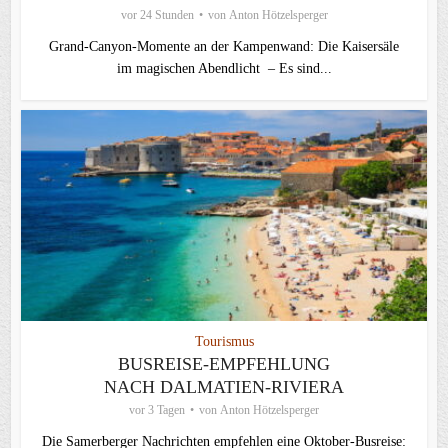
vor 24 Stunden
von
Anton Hötzelsperger
Grand-Canyon-Momente an der Kampenwand: Die Kaisersäle
im magischen Abendlicht – Es sind...
Tourismus
BUSREISE-EMPFEHLUNG
NACH DALMATIEN-RIVIERA
vor 3 Tagen
von
Anton Hötzelsperger
Die Samerberger Nachrichten empfehlen eine Oktober-Busreise: