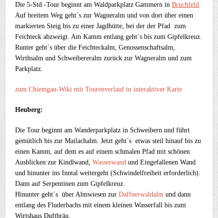
Die 5-Std.-Tour beginnt am Waldparkplatz Gammern in
Bruchfeld
.
Auf breitem Weg geht´s zur Wagneralm und von dort über einen
markierten Steig bis zu einer Jagdhütte, bei der der Pfad zum
Feichteck abzweigt. Am Kamm entlang geht´s bis zum Gipfelkreuz.
Runter geht´s über die Feichteckalm, Genossenschaftsalm,
Wirthsalm und Schweibereralm zurück zur Wagneralm und zum
Parkplatz.
zum Chiemgau-Wiki mit Tourenverlauf in interaktiver Karte
Heuberg:
Die Tour beginnt am Wanderparkplatz in Schweibern und führt
gemütlich bis zur Mailachalm. Jetzt geht´s etwas steil hinauf bis zu
einen Kamm, auf dem es auf einem schmalen Pfad mit schönen
Ausblicken zur Kindlwand,
Wasserwand
und Eingefallenen Wand
und hinunter ins Inntal weitergeht (Schwindelfreiheit erforderlich).
Dann auf Serpentinen zum Gipfelkreuz.
Hinunter geht´s über Almwiesen zur
Daffnerwaldalm
und dann
entlang des Fluderbachs mit einem kleinen Wasserfall bis zum
Wirtshaus Duftbräu.