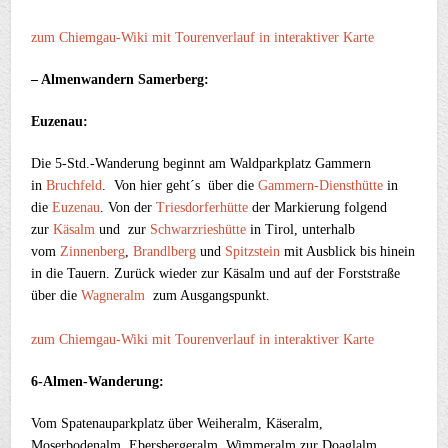
zum Chiemgau-Wiki mit Tourenverlauf in interaktiver Karte
– Almenwandern Samerberg:
Euzenau:
Die 5-Std.-Wanderung beginnt am Waldparkplatz Gammern
in
Bruchfeld
. Von hier geht´s über die
Gammern-Diensthütte
in
die
Euzenau
. Von der
Triesdorferhütte
der Markierung folgend
zur
Käsalm
und zur
Schwarzrieshütte
in Tirol, unterhalb
vom
Zinnenberg
,
Brandlberg
und
Spitzstein
mit Ausblick bis hinein
in die Tauern. Zurück wieder zur Käsalm und auf der Forststraße
über die
Wagneralm
zum Ausgangspunkt.
zum Chiemgau-Wiki mit Tourenverlauf in interaktiver Karte
6-Almen-Wanderung:
Vom Spatenauparkplatz über Weiheralm, Käseralm,
Moserbodenalm, Ebersbergeralm, Wimmeralm zur Doaglalm