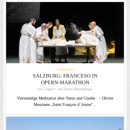
Allgemein
SALZBURG: FRANCESO IN
OPERN-MARATHON
vor 2 Tagen
von
Anton Hötzelsperger
Vierstündige Meditation über Natur und Glaube – Olivier
Messiaens „Saint François d‘Assise“...