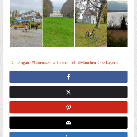
Chiemgau
Chiemsee
Herreninsel
München-Oberbayern