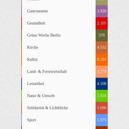
Gastronomie
3.928
Gesundheit
2.105
Grüne Woche Berlin
570
Kirche
4.552
Kultur
8.101
Land- & Forstwirtschaft
4.279
Leitartikel
4.108
Natur & Umwelt
3.928
Solidarität & Lichtblicke
1.096
Sport
1.975