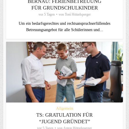
BERNAU: FERIENBETREUUNG
FÜR GRUNDSCHULKINDER
vor 5 Tagen
von
Toni Hötzelsperger
Um ein bedarfsgerechtes und rechtsanspruchserfüllendes
Betreuungsangebot für alle Schülerinnen und...
Allgemein
TS: GRATULATION FÜR
“JUGEND GRÜNDET”
vor 5 Tagen
von
Anton Hötzelsperger