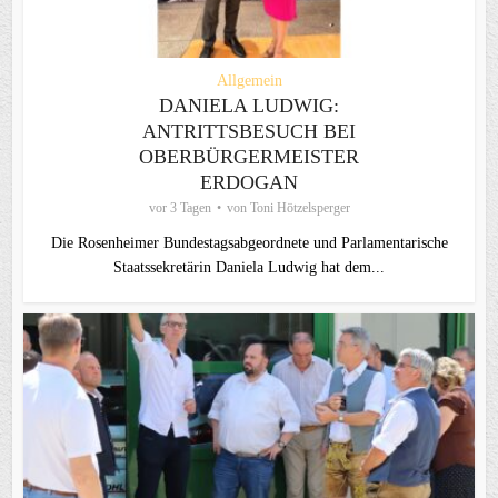
Allgemein
DANIELA LUDWIG:
ANTRITTSBESUCH BEI
OBERBÜRGERMEISTER
ERDOGAN
vor 3 Tagen
von
Toni Hötzelsperger
Die Rosenheimer Bundestagsabgeordnete und Parlamentarische
Staatssekretärin Daniela Ludwig hat dem...