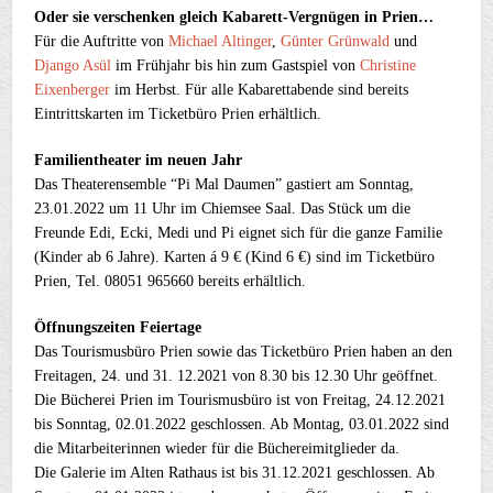
Oder sie verschenken gleich Kabarett-Vergnügen in Prien…
Für die Auftritte von
Michael Altinger
,
Günter Grünwald
und
Django Asül
im Frühjahr bis hin zum Gastspiel von
Christine
Eixenberger
im Herbst. Für alle Kabarettabende sind bereits
Eintrittskarten im Ticketbüro Prien erhältlich.
Familientheater im neuen Jahr
Das Theaterensemble “Pi Mal Daumen” gastiert am Sonntag,
23.01.2022 um 11 Uhr im Chiemsee Saal. Das Stück um die
Freunde Edi, Ecki, Medi und Pi eignet sich für die ganze Familie
(Kinder ab 6 Jahre). Karten á 9 € (Kind 6 €) sind im Ticketbüro
Prien, Tel. 08051 965660 bereits erhältlich.
Öffnungszeiten Feiertage
Das Tourismusbüro Prien sowie das Ticketbüro Prien haben an den
Freitagen, 24. und 31. 12.2021 von 8.30 bis 12.30 Uhr geöffnet.
Die Bücherei Prien im Tourismusbüro ist von Freitag, 24.12.2021
bis Sonntag, 02.01.2022 geschlossen. Ab Montag, 03.01.2022 sind
die Mitarbeiterinnen wieder für die Büchereimitglieder da.
Die Galerie im Alten Rathaus ist bis 31.12.2021 geschlossen. Ab