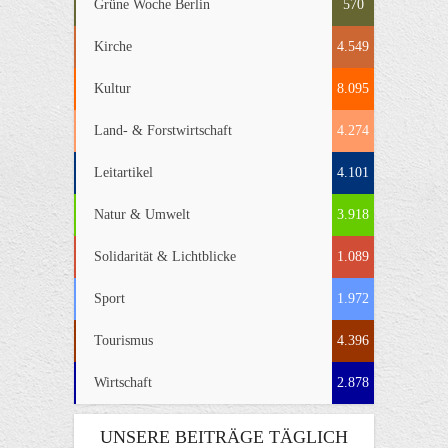
Grüne Woche Berlin
570
Kirche
4.549
Kultur
8.095
Land- & Forstwirtschaft
4.274
Leitartikel
4.101
Natur & Umwelt
3.918
Solidarität & Lichtblicke
1.089
Sport
1.972
Tourismus
4.396
Wirtschaft
2.878
UNSERE BEITRÄGE TÄGLICH