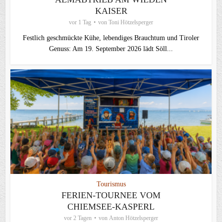
KAISER
vor 1 Tag
von
Toni Hötzelsperger
Festlich geschmückte Kühe, lebendiges Brauchtum und Tiroler
Genuss: Am 19. September 2026 lädt Söll...
Tourismus
FERIEN-TOURNEE VOM
CHIEMSEE-KASPERL
vor 2 Tagen
von
Anton Hötzelsperger