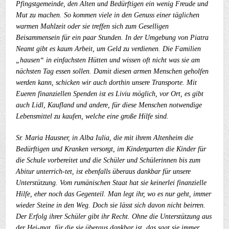
Pfingstgemeinde, den Alten und Bedürftigen ein wenig Freude und
Mut zu machen. So kommen viele in den Genuss einer täglichen
warmen Mahlzeit oder sie treffen sich zum Geselligen
Beisammensein für ein paar Stunden. In der Umgebung von Piatra
Neamt gibt es kaum Arbeit, um Geld zu verdienen. Die Familien
„hausen“ in einfachsten Hütten und wissen oft nicht was sie am
nächsten Tag essen sollen. Damit diesen armen Menschen geholfen
werden kann, schicken wir auch dorthin unsere Transporte. Mit
Eueren finanziellen Spenden ist es Liviu möglich, vor Ort, es gibt
auch Lidl, Kaufland und andere, für diese Menschen notwendige
Lebensmittel zu kaufen, welche eine große Hilfe sind.
Sr. Maria Hausner, in Alba Iulia, die mit ihrem Altenheim die
Bedürftigen und Kranken versorgt, im Kindergarten die Kinder für
die Schule vorbereitet und die Schüler und Schülerinnen bis zum
Abitur unterrich-tet, ist ebenfalls überaus dankbar für unsere
Unterstützung. Vom rumänischen Staat hat sie keinerlei finanzielle
Hilfe, eher noch das Gegenteil. Man legt ihr, wo es nur geht, immer
wieder Steine in den Weg. Doch sie lässt sich davon nicht beirren.
Der Erfolg ihrer Schüler gibt ihr Recht. Ohne die Unterstützung aus
der Hei-mat, für die sie überaus dankbar ist, das sagt sie immer