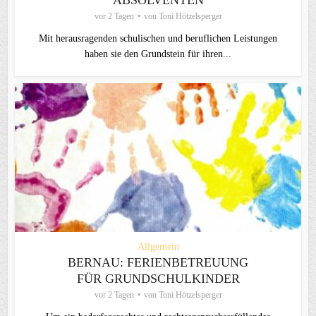
ABSOLVENTEN
vor 2 Tagen
von
Toni Hötzelsperger
Mit herausragenden schulischen und beruflichen Leistungen
haben sie den Grundstein für ihren...
Allgemein
BERNAU: FERIENBETREUUNG
FÜR GRUNDSCHULKINDER
vor 2 Tagen
von
Toni Hötzelsperger