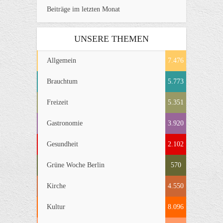
Beiträge im letzten Monat
UNSERE THEMEN
Allgemein
7.476
Brauchtum
5.773
Freizeit
5.351
Gastronomie
3.920
Gesundheit
2.102
Grüne Woche Berlin
570
Kirche
4.550
Kultur
8.096