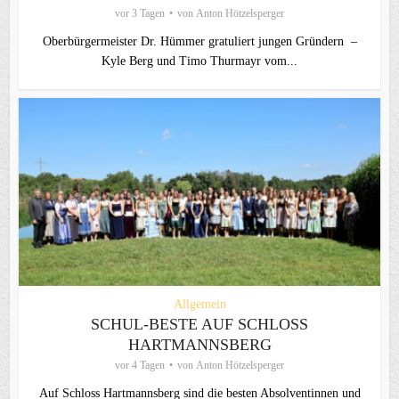
vor 3 Tagen
von
Anton Hötzelsperger
Oberbürgermeister Dr. Hümmer gratuliert jungen Gründern –
Kyle Berg und Timo Thurmayr vom...
Allgemein
SCHUL-BESTE AUF SCHLOSS
HARTMANNSBERG
vor 4 Tagen
von
Anton Hötzelsperger
Auf Schloss Hartmannsberg sind die besten Absolventinnen und