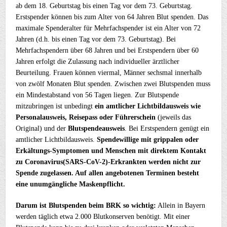
ab dem 18. Geburtstag bis einen Tag vor dem 73. Geburtstag.
Erstspender können bis zum Alter von 64 Jahren Blut spenden. Das
maximale Spenderalter für Mehrfachspender ist ein Alter von 72
Jahren (d.h. bis einen Tag vor dem 73. Geburtstag). Bei
Mehrfachspendern über 68 Jahren und bei Erstspendern über 60
Jahren erfolgt die Zulassung nach individueller ärztlicher
Beurteilung. Frauen können viermal, Männer sechsmal innerhalb
von zwölf Monaten Blut spenden. Zwischen zwei Blutspenden muss
ein Mindestabstand von 56 Tagen liegen. Zur Blutspende
mitzubringen ist unbedingt
ein amtlicher Lichtbildausweis wie
Personalausweis, Reisepass oder Führerschein
(jeweils das
Original) und der
Blutspendeausweis
. Bei Erstspendern genügt ein
amtlicher Lichtbildausweis.
Spendewillige mit grippalen oder
Erkältungs-Symptomen und Menschen mit direktem Kontakt
zu Coronavirus(SARS-CoV-2)-Erkrankten werden nicht zur
Spende zugelassen. Auf allen angebotenen Terminen besteht
eine unumgängliche Maskenpflicht.
Darum ist Blutspenden beim BRK so wichtig:
Allein in Bayern
werden täglich etwa 2.000 Blutkonserven benötigt. Mit einer