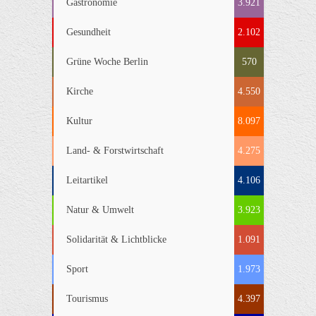
Gastronomie
3.921
Gesundheit
2.102
Grüne Woche Berlin
570
Kirche
4.550
Kultur
8.097
Land- & Forstwirtschaft
4.275
Leitartikel
4.106
Natur & Umwelt
3.923
Solidarität & Lichtblicke
1.091
Sport
1.973
Tourismus
4.397