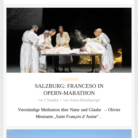
Allgemein
SALZBURG: FRANCESO IN
OPERN-MARATHON
vor 2 Stunden
von
Anton Hötzelsperger
Vierstündige Meditation über Natur und Glaube – Olivier
Messiaens „Saint François d‘Assise“...