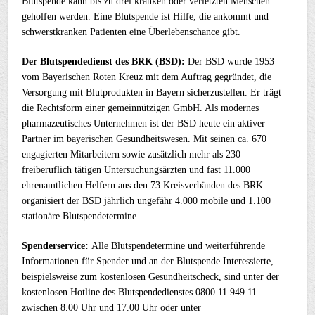
Blutspende kann bis zu drei kranken oder verletzten Menschen
geholfen werden. Eine Blutspende ist Hilfe, die ankommt und
schwerstkranken Patienten eine Überlebenschance gibt.
Der Blutspendedienst des BRK (BSD):
Der BSD wurde 1953
vom Bayerischen Roten Kreuz mit dem Auftrag gegründet, die
Versorgung mit Blutprodukten in Bayern sicherzustellen. Er trägt
die Rechtsform einer gemeinnützigen GmbH. Als modernes
pharmazeutisches Unternehmen ist der BSD heute ein aktiver
Partner im bayerischen Gesundheitswesen. Mit seinen ca. 670
engagierten Mitarbeitern sowie zusätzlich mehr als 230
freiberuflich tätigen Untersuchungsärzten und fast 11.000
ehrenamtlichen Helfern aus den 73 Kreisverbänden des BRK
organisiert der BSD jährlich ungefähr 4.000 mobile und 1.100
stationäre Blutspendetermine.
Spenderservice:
Alle Blutspendetermine und weiterführende
Informationen für Spender und an der Blutspende Interessierte,
beispielsweise zum kostenlosen Gesundheitscheck, sind unter der
kostenlosen Hotline des Blutspendedienstes 0800 11 949 11
zwischen 8.00 Uhr und 17.00 Uhr oder unter