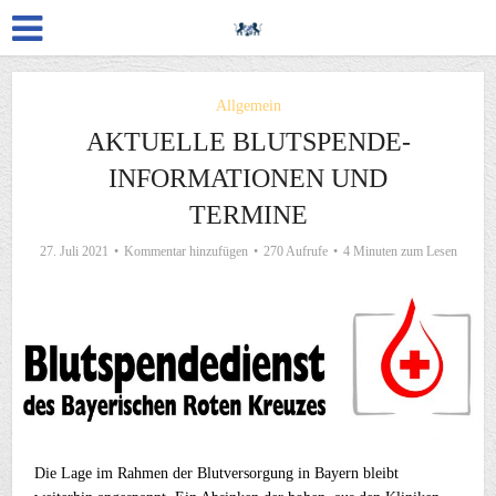
Allgemein
AKTUELLE BLUTSPENDE-
INFORMATIONEN UND
TERMINE
27. Juli 2021
Kommentar hinzufügen
270 Aufrufe
4 Minuten zum Lesen
Die Lage im Rahmen der Blutversorgung in Bayern bleibt